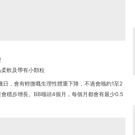
便
為柔軟及帶有小顆粒
幾日，會有輕微嘅生理性體重下降，不過會喺約1至2
會穩步增長。BB喺頭4個月，每個月都會有最少0.5