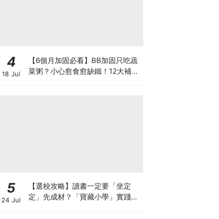
4
【6個月加固必看】BB加固只吃蔬
菜粥？小心愈食愈缺鐵！12大補鐵
18 Jul
食材清單＋一星期食譜推薦
5
【選校攻略】讀書一定要「坐定
定」先成材？「寶藏小學」實踐動
24 Jul
靜循環激發孩子潛能