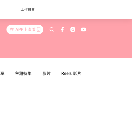
工作機會
在 APP上查看
分享
主題特集
影片
Reels 影片