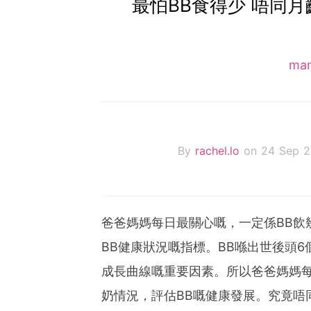
最怕BB食得少 唔同月
ma
By
rachel.lo
on 24 Sep 2
爸爸媽媽每日最關心嘅，一定係BB飲
BB健康狀況嘅指標。BB喺出世後頭
成長曲線嘅重要因素。所以爸爸媽媽每
奶情況，評估BB嘅健康發展。究竟唔