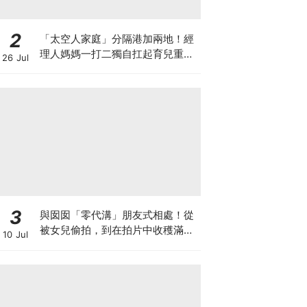
2
「太空人家庭」分隔港加兩地！經
理人媽媽一打二獨自扛起育兒重
26 Jul
擔！Stephanie｜經理人｜太空人
家庭｜職場媽媽
3
與囡囡「零代溝」朋友式相處！從
被女兒偷拍，到在拍片中收穫滿足
10 Jul
感！VAL媽｜美如｜KOL媽媽