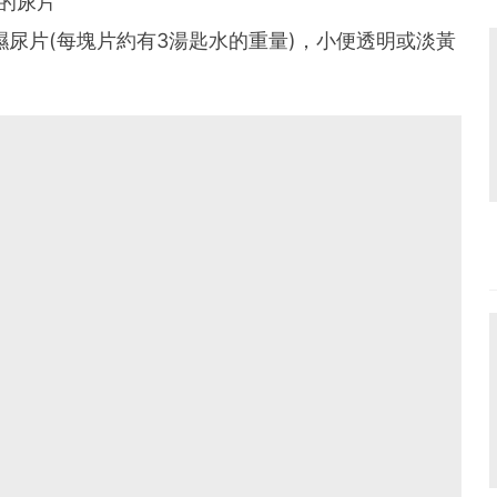
的尿片
濕尿片(每塊片約有3湯匙水的重量)，小便透明或淡黃