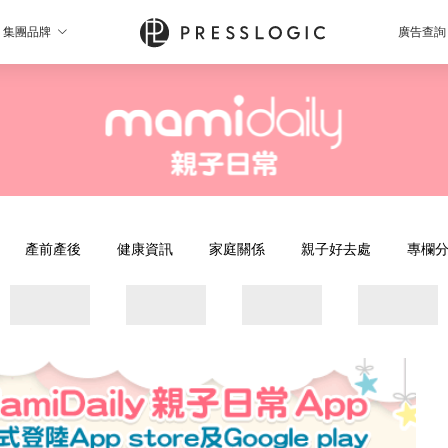
集團品牌
廣告查詢
產前產後
健康資訊
家庭關係
親子好去處
專欄