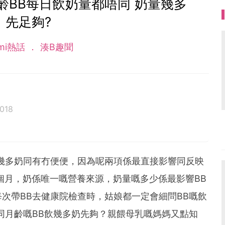
齡BB每日飲奶量都唔同 奶量幾多
先足夠?
mi熱話
湊B趣聞
018
幾多奶同有冇便便，因為呢兩項係最直接影響同反映
6個月，奶係唯一嘅營養來源，奶量嘅多少係最影響BB
次帶BB去健康院檢查時，姑娘都一定會細問BB嘅飲
同月齡嘅BB飲幾多奶先夠？親餵母乳嘅媽媽又點知