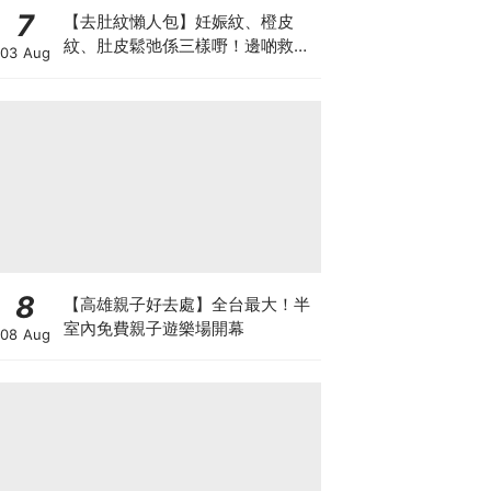
7
【去肚紋懶人包】妊娠紋、橙皮
紋、肚皮鬆弛係三樣嘢！邊啲救得
03 Aug
返、邊啲只能淡化？
8
【高雄親子好去處】全台最大！半
室內免費親子遊樂場開幕
08 Aug