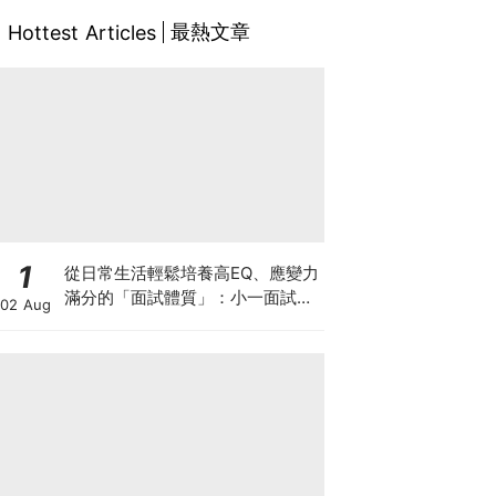
最熱文章
Hottest Articles
1
從日常生活輕鬆培養高EQ、應變力
滿分的「面試體質」：小一面試最
02 Aug
強備戰指南