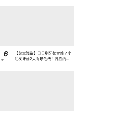
6
【兒童護齒】日日刷牙都會蛀？小
朋友牙齒2大隱形危機！乳齒的琺
31 Jul
瑯質比成人薄弱50%！選牙膏要睇
含氟量！