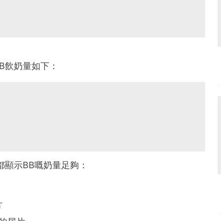
B飲奶量如下：
都顯示BB嘅奶量足夠：
片