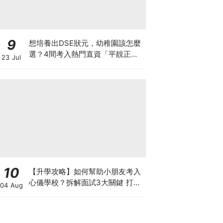
9
想培養出DSE狀元，幼稚園該怎麼
選？4間考入熱門直資「平靚正」
23 Jul
免費幼稚園！
10
【升學攻略】如何幫助小朋友考入
心儀學校？拆解面試3大關鍵 打好
04 Aug
多元智能發展的營養基礎