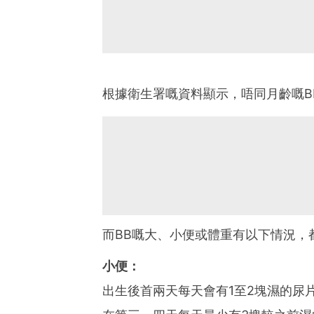
根據衛生署嘅資料顯示，唔同月齡嘅B
而BB嘅大、小便或體重有以下情況，
小便：
出生後首兩天每天會有1至2塊濕的尿