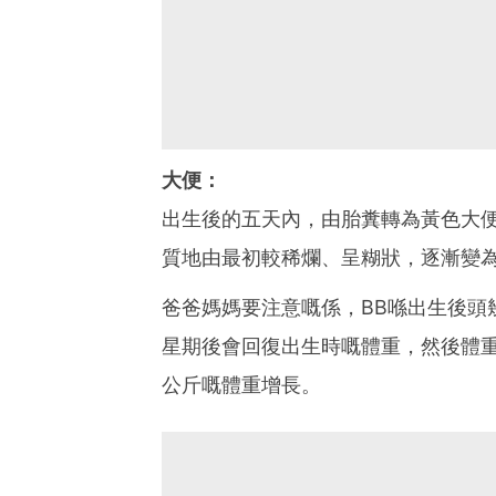
大便：
出生後的五天內，由胎糞轉為黃色大
質地由最初較稀爛、呈糊狀，逐漸變
爸爸媽媽要注意嘅係，BB喺出生後頭
星期後會回復出生時嘅體重，然後體重
公斤嘅體重增長。