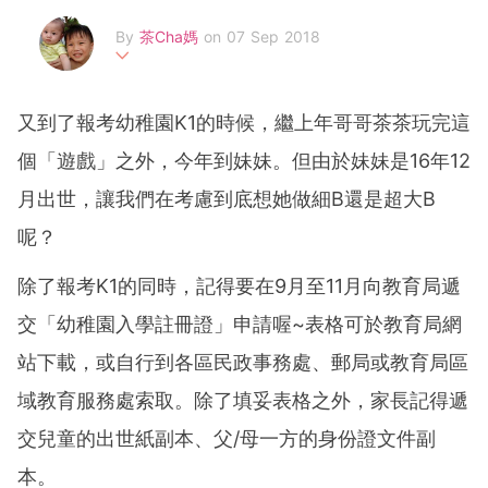
By
茶Cha媽
on 07 Sep 2018
90後不再年少無知，育有茶哥、Cha妹的90後在職茶Cha媽
希望透過不同的形式記錄仔女生活軼事和媽咪心聲，。Face
又到了報考幼稚園K1的時候，繼上年哥哥茶茶玩完這
book Page：育茶手記 （https://www.facebook.com/chac
hamahandbook/）
個「遊戲」之外，今年到妹妹。但由於妹妹是16年12
月出世，讓我們在考慮到底想她做細B還是超大B
呢？
除了報考K1的同時，記得要在9月至11月向教育局遞
交「幼稚園入學註冊證」申請喔~表格可於教育局網
站下載，或自行到各區民政事務處、郵局或教育局區
域教育服務處索取。除了填妥表格之外，家長記得遞
交兒童的出世紙副本、父/母一方的身份證文件副
本。