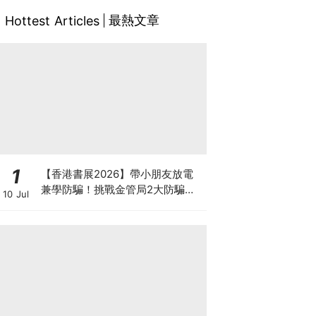
最熱文章
Hottest Articles
1
【香港書展2026】帶小朋友放電
兼學防騙！挑戰金管局2大防騙遊
10 Jul
戲、贏「嗱喳蕉」購物袋及多款驚
喜紀念品！