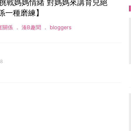
 挑戰媽媽情緒 對媽媽來講育兒絕
係一種磨練】
庭關係
湊B趣聞
bloggers
18
開設專頁「香游氏 」，希望藉著分享「香游事」，帶給
有傻福，真心對人，簡單開心最重要。