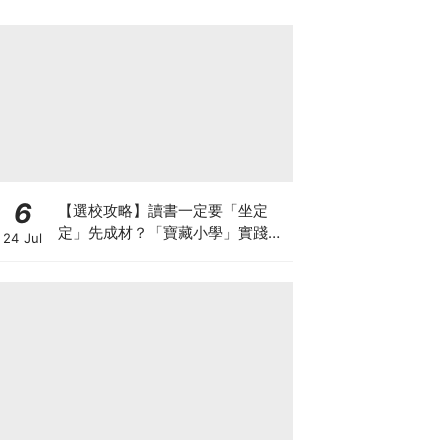
6
【選校攻略】讀書一定要「坐定
定」先成材？「寶藏小學」實踐動
24 Jul
靜循環激發孩子潛能