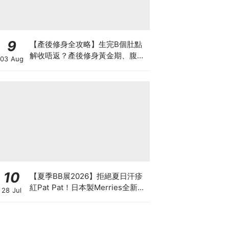
9
【產後修身全攻略】生完B個肚點
解收唔返？產後修身黃金期、腹直
03 Aug
肌分離、紮肚定做機一次睇
10
【夏季BB展2026】拒絕夏日汗疹
紅Pat Pat！日本製Merries全新超
28 Jul
吸安睡褲挑戰全晚零外漏 皇牌
First Premium系列買1送1！