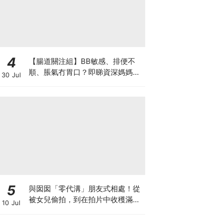
4
【腸道關注組】BB敏感、排便不
順、脹氣冇胃口？即睇資深媽媽分
30 Jul
享經驗之談 輕鬆解決湊B煩惱
5
與囡囡「零代溝」朋友式相處！從
被女兒偷拍，到在拍片中收穫滿足
10 Jul
感！VAL媽｜美如｜KOL媽媽