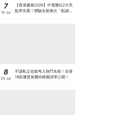
7
【香港書展2026】中電攤位2大亮
點率先看！體驗全新推出「點讀故
10 Jul
事書」系列＋升級版《低碳城市規
劃師》電子桌遊
8
不讀私立也能考入熱門名校！全港
18區優質免費幼稚園清單公開！
23 Jul