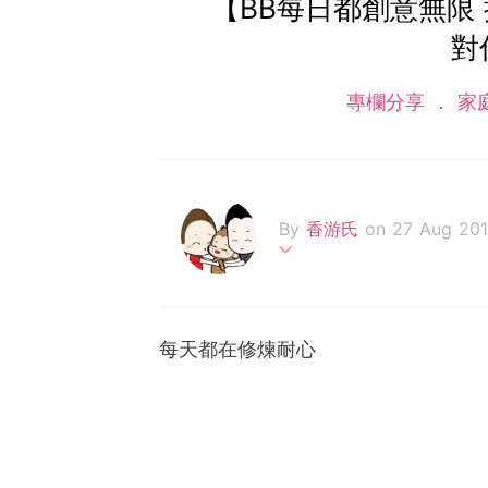
【BB每日都創意無限
對
專欄分享
家
By
香游氏
on 27 Aug 20
喜歡吃喝的自由圖文作家。
大家共嗚和歡笑。相信傻人
每天都在修煉耐心