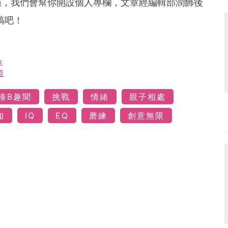
m
，我們會幫你開設個人專欄，文章經編輯部潤飾後
稿吧！
k
道
湊B趣聞
挑戰
情緒
親子相處
知
IQ
EQ
磨練
創意無限