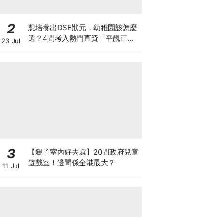
2
想培養出DSE狀元，幼稚園該怎麼
選？4間考入熱門直資「平靚正」
23 Jul
免費幼稚園！
3
【親子室內好去處】20間政府兒童
遊戲室！邊間係全港最大？
11 Jul