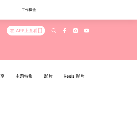
工作機會
在 APP上查看
分享
主題特集
影片
Reels 影片