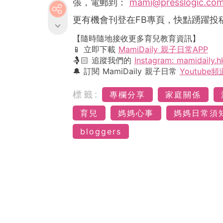
張，電郵到：
mami@presslogic.co
更有機會刊登在
FB
專頁，快點踴躍投
【隨時隨地接收更多育兒教育資訊】
📱 立即下載
MamiDaily 親子日常APP
🤱🏻 追蹤我們的
Instagram: mamidaily.h
🔔 訂閱 MamiDaily 親子日常
Youtube頻
標籤:
專欄分享
家庭關係
育兒
媽媽心事
媽媽日常須
bloggers