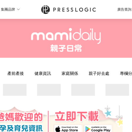
集團品牌
廣告查詢
產前產後
健康資訊
家庭關係
親子好去處
專欄