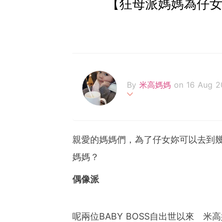
【狂母派媽媽為仔女
By
米高媽媽
on 16 Aug 2
以邊玩邊學育兒新態度
陪著大小寶貝(包包與細佬B
親愛的媽媽們，為了仔女妳可以去到
媽媽？
記錄低成長逸事 開心SHA
身為在職buyer媽 為la
偶像派
呢兩位BABY BOSS自出世以來 