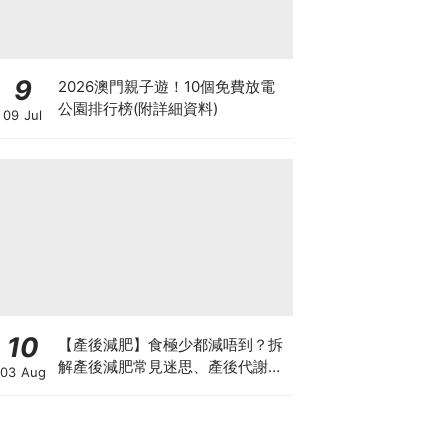
9
2026澳門親子遊！10個免費放電
公園排行榜(附詳細資料)
09 Jul
10
【產後減肥】食極少都減唔到？拆
解產後減肥常見迷思、產後代謝、
03 Aug
水腫原因＋淋巴引流、Onda Pro
修身攻略