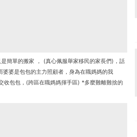
是簡單的搬家 ， (真心佩服舉家移民的家長們)，話
而婆婆是包包的主力照顧者，身為在職媽媽的我
鐵站交收包包，(跨區在職媽媽揮手區) *多麼難離難捨的