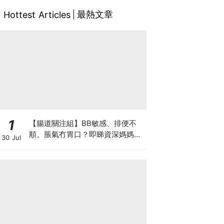
最熱文章
Hottest Articles
1
【腸道關注組】BB敏感、排便不
順、脹氣冇胃口？即睇資深媽媽分
30 Jul
享經驗之談 輕鬆解決湊B煩惱