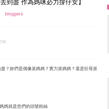
去到盡 作為媽咪必力撐仔女】
bloggers
018
)遊歷世界
幾盡？妳們是偶像派媽媽？實力派媽媽？還是狂母派
RE生活點滴
zy媽媽們分享育兒懶人包
米高媽媽就是您們的頭號粉絲