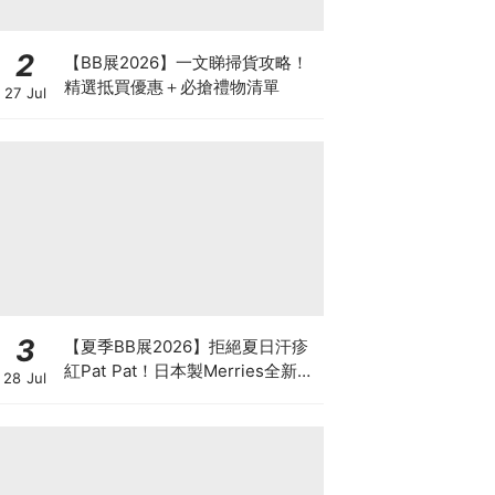
2
【BB展2026】一文睇掃貨攻略！
精選抵買優惠＋必搶禮物清單
27 Jul
3
【夏季BB展2026】拒絕夏日汗疹
紅Pat Pat！日本製Merries全新超
28 Jul
吸安睡褲挑戰全晚零外漏 皇牌
First Premium系列買1送1！