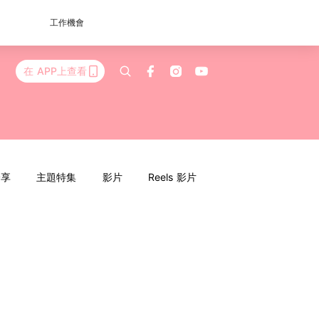
工作機會
在 APP上查看
分享
主題特集
影片
Reels 影片