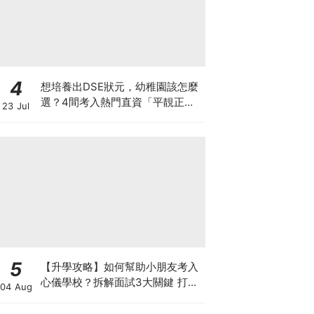
4
想培養出DSE狀元，幼稚園該怎麼
選？4間考入熱門直資「平靚正」
23 Jul
免費幼稚園！
5
【升學攻略】如何幫助小朋友考入
心儀學校？拆解面試3大關鍵 打好
04 Aug
多元智能發展的營養基礎