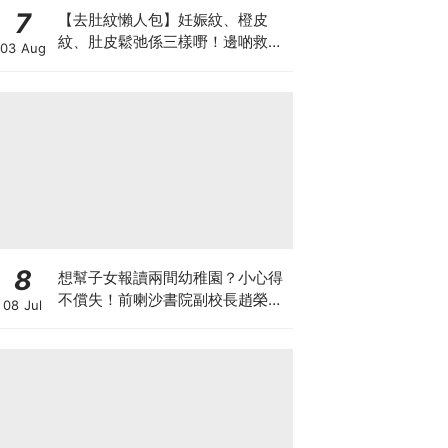
7
【去肚紋懶人包】妊娠紋、橙皮
紋、肚皮鬆弛係三樣嘢！邊啲救得
03 Aug
返、邊啲只能淡化？
8
想幫子女報讀兩間幼稚園？小心得
不償失！前喇沙書院副校長趙榮
08 Jul
德：先問自己能否解決這3大問
題！