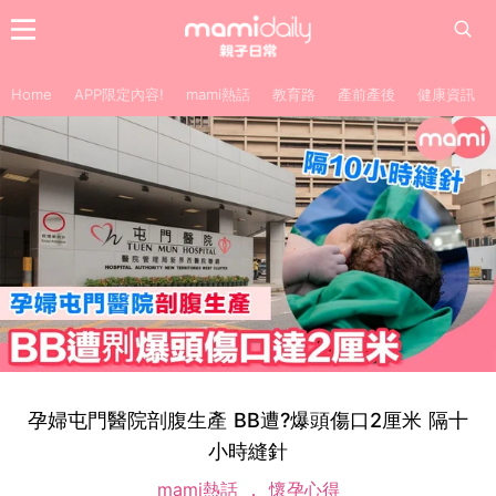
Home
APP限定內容!
mami熱話
教育路
產前產後
健康資訊
孕婦屯門醫院剖腹生產 BB遭?爆頭傷口2厘米 隔十
小時縫針
mami熱話
懷孕心得