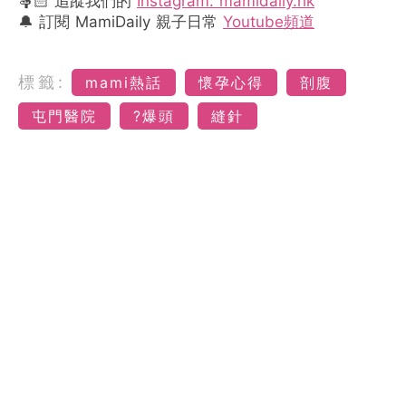
🤱🏻 追蹤我們的
Instagram: mamidaily.hk
🔔 訂閱 MamiDaily 親子日常
Youtube頻道
標籤:
mami熱話
懷孕心得
剖腹
屯門醫院
?爆頭
縫針