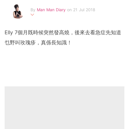
By
Man Man Diary
on 21 Jul 2018
我係Man Man! 前學校老師變身半職媽媽。於英國主修民族
音樂系，並取得碩士學位。擁有鋼琴高級演奏級文憑及蒙特
Elly 7個月既時候突然發高燒，後來去看急症先知道
梭利教學文憑。喜歡音樂、動物、卡通片。
乜野叫玫瑰疹，真係長知識！
FB page: Man Man Diary
email:
diarymanman@gmail.com