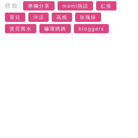
標籤:
專欄分享
mami熱話
紅疹
育兒
沖涼
高燒
玫瑰疹
煲芫茜水
嚇壞媽媽
bloggers