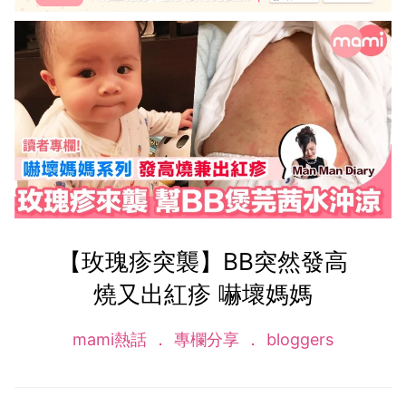
【玫瑰疹突襲】BB突然發高
燒又出紅疹 嚇壞媽媽
mami熱話
專欄分享
bloggers