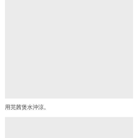
用芫茜煲水沖涼。