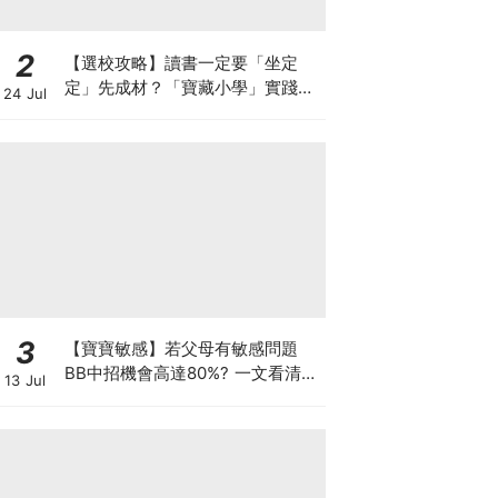
2
【選校攻略】讀書一定要「坐定
定」先成材？「寶藏小學」實踐動
24 Jul
靜循環激發孩子潛能
3
【寶寶敏感】若父母有敏感問題
BB中招機會高達80%? 一文看清預
13 Jul
防敏感關鍵因素！