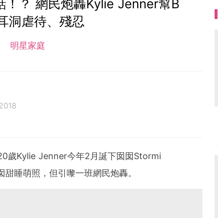
 網民炮轟Kylie Jenner幫B
耳洞虐待、殘忍
明星家庭
 2018
0歲Kylie Jenner今年2月誕下囡囡Stormi
甫出囡囡甜睡萌照，但引嚟一班網民炮轟。