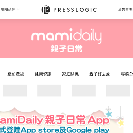
集團品牌
廣告查詢
產前產後
健康資訊
家庭關係
親子好去處
專欄