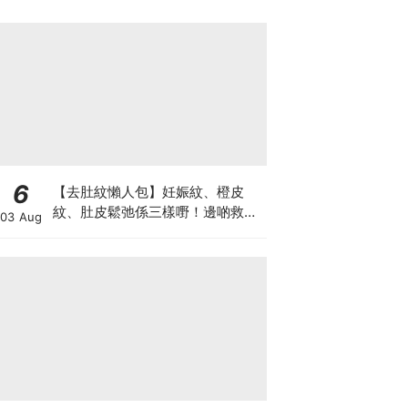
6
【去肚紋懶人包】妊娠紋、橙皮
紋、肚皮鬆弛係三樣嘢！邊啲救得
03 Aug
返、邊啲只能淡化？