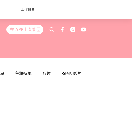
工作機會
在 APP上查看
分享
主題特集
影片
Reels 影片