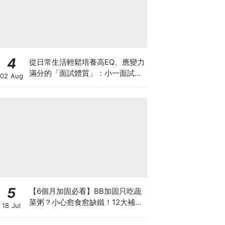
4
從日常生活輕鬆培養高EQ、應變力
滿分的「面試體質」：小一面試最
02 Aug
強備戰指南
5
【6個月加固必看】BB加固只吃蔬
菜粥？小心愈食愈缺鐵！12大補鐵
18 Jul
食材清單＋一星期食譜推薦