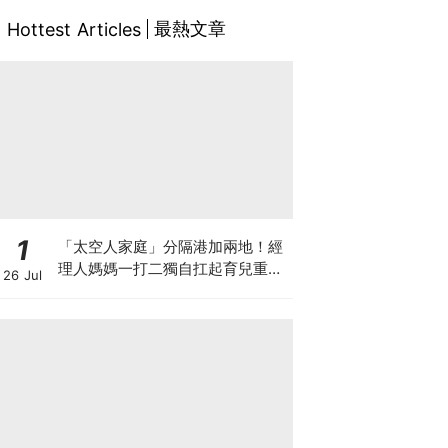
最熱文章
Hottest Articles
1
「太空人家庭」分隔港加兩地！經
理人媽媽一打二獨自扛起育兒重
26 Jul
擔！Stephanie｜經理人｜太空人
家庭｜職場媽媽