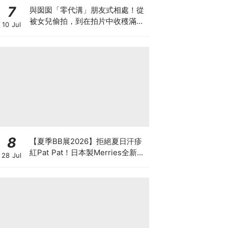
7
與囡囡「零代溝」朋友式相處！從
被女兒偷拍，到在拍片中收穫滿足
10 Jul
感！VAL媽｜美如｜KOL媽媽
8
【夏季BB展2026】拒絕夏日汗疹
紅Pat Pat！日本製Merries全新超
28 Jul
吸安睡褲挑戰全晚零外漏 皇牌
First Premium系列買1送1！