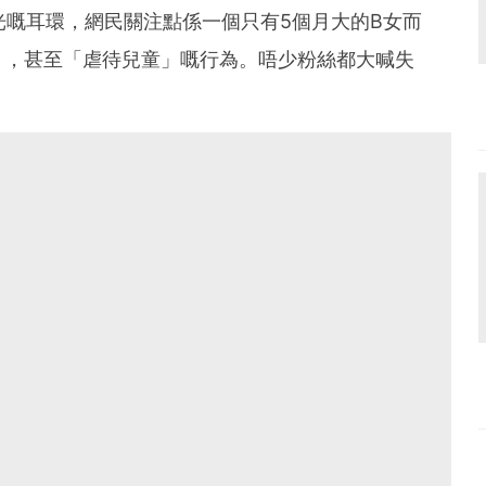
發光嘅耳環，網民關注點係一個只有5個月大的B女而
」，甚至「虐待兒童」嘅行為。唔少粉絲都大喊失