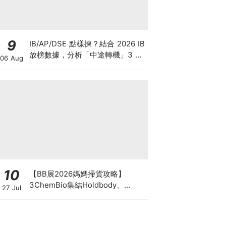
9
IB/AP/DSE 點樣揀？結合 2026 IB
放榜數據，分析「中途轉機」3 大
06 Aug
考慮！
10
【BB展2026媽媽掃貨攻略】
3ChemBio集結Holdbody、
27 Jul
ProVen、森下仁丹、Return人氣
品牌激減！低至18折＋買3送1＋原
箱優惠低至65折