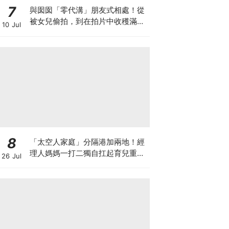
7
與囡囡「零代溝」朋友式相處！從
被女兒偷拍，到在拍片中收穫滿足
10 Jul
感！VAL媽｜美如｜KOL媽媽
8
「太空人家庭」分隔港加兩地！經
理人媽媽一打二獨自扛起育兒重
26 Jul
擔！Stephanie｜經理人｜太空人
家庭｜職場媽媽