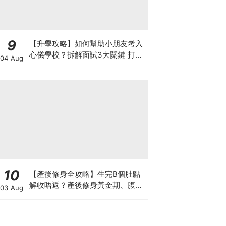
9
【升學攻略】如何幫助小朋友考入
心儀學校？拆解面試3大關鍵 打好
04 Aug
多元智能發展的營養基礎
10
【產後修身全攻略】生完B個肚點
解收唔返？產後修身黃金期、腹直
03 Aug
肌分離、紮肚定做機一次睇