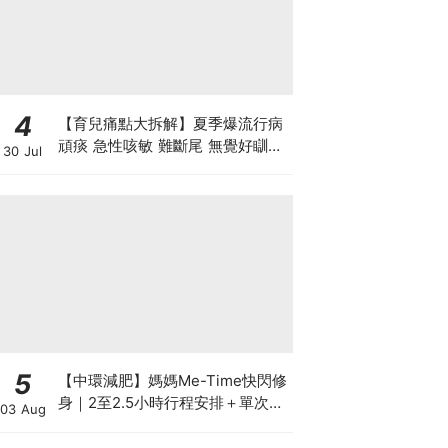
4
【育兒痛點大拆解】夏季爆流行病
頑痰 急性咳敏 難斷尾 無覺好瞓？
30 Jul
中醫教路 一招踢走頑痰斷尾！
5
【中環減肥】媽媽Me-Time快閃修
身｜2至2.5小時行程安排＋單次收
03 Aug
費攻略