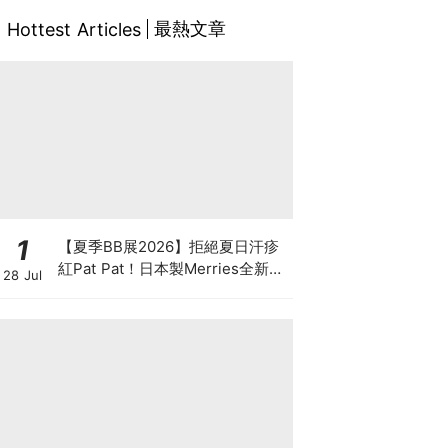
最熱文章
Hottest Articles
1
【夏季BB展2026】拒絕夏日汗疹
紅Pat Pat！日本製Merries全新超
28 Jul
吸安睡褲挑戰全晚零外漏 皇牌
First Premium系列買1送1！