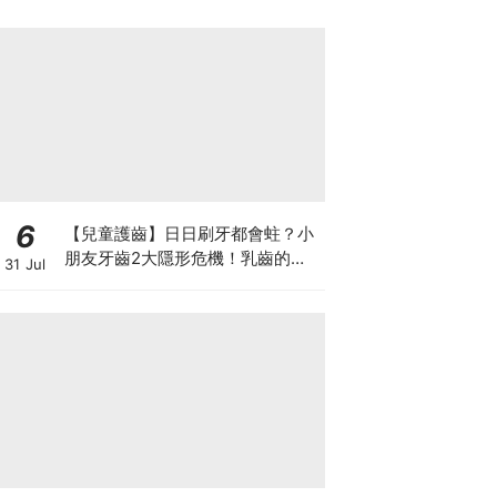
6
【兒童護齒】日日刷牙都會蛀？小
朋友牙齒2大隱形危機！乳齒的琺
31 Jul
瑯質比成人薄弱50%！選牙膏要睇
含氟量！