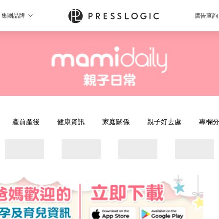
集團品牌
廣告查詢
產前產後
健康資訊
家庭關係
親子好去處
專欄