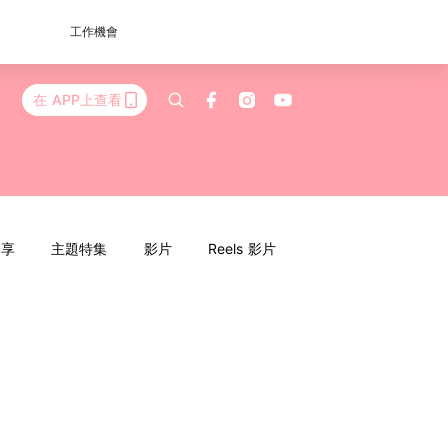
工作機會
在 APP上查看
分享
主題特集
影片
Reels 影片