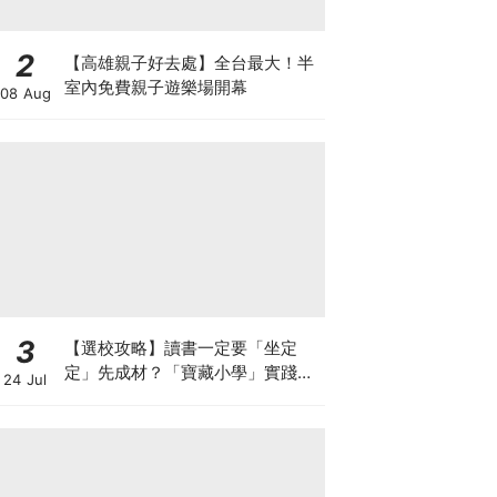
2
【高雄親子好去處】全台最大！半
室內免費親子遊樂場開幕
08 Aug
3
【選校攻略】讀書一定要「坐定
定」先成材？「寶藏小學」實踐動
24 Jul
靜循環激發孩子潛能