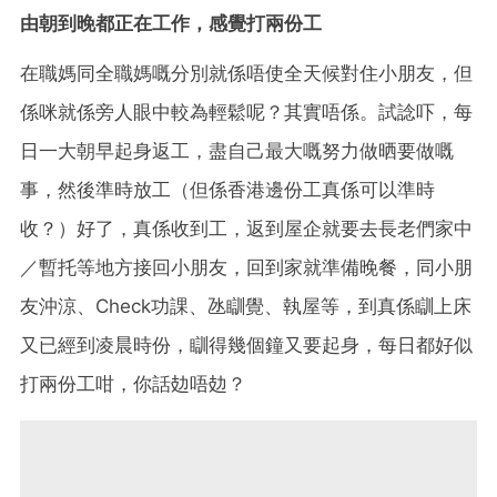
由朝到晚都正在工作，感覺打兩份工
在職媽同全職媽嘅分別就係唔使全天候對住小朋友，但
係咪就係旁人眼中較為輕鬆呢？其實唔係。試諗吓，每
日一大朝早起身返工，盡自己最大嘅努力做晒要做嘅
事，然後準時放工（但係香港邊份工真係可以準時
收？）好了，真係收到工，返到屋企就要去長老們家中
／暫托等地方接回小朋友，回到家就準備晚餐，同小朋
友沖涼、
Check
功課、氹瞓覺、執屋等，到真係瞓上床
又已經到凌晨時份，瞓得幾個鐘又要起身，每日都好似
打兩份工咁，你話攰唔攰？