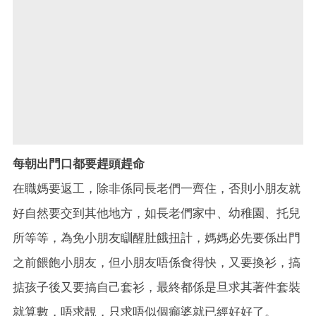
每朝出門口都要趕頭趕命
在職媽要返工，除非係同長老們一齊住，否則小朋友就
好自然要交到其他地方，如長老們家中、幼稚園、托兒
所等等，為免小朋友瞓醒肚餓扭計，媽媽必先要係出門
之前餵飽小朋友，但小朋友唔係食得快，又要換衫，搞
掂孩子後又要搞自己套衫，最終都係是旦求其著件套裝
就算數，唔求靚，只求唔似個癲婆就已經好好了。