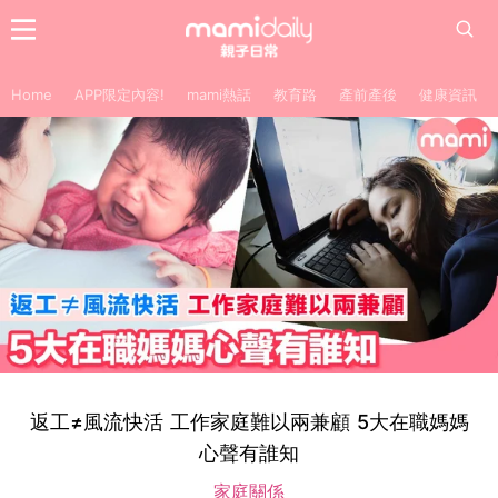
Home
APP限定內容!
mami熱話
教育路
產前產後
健康資訊
返工≠風流快活 工作家庭難以兩兼顧 5大在職媽媽
心聲有誰知
家庭關係