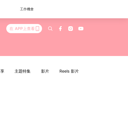
工作機會
在 APP上查看
分享
主題特集
影片
Reels 影片