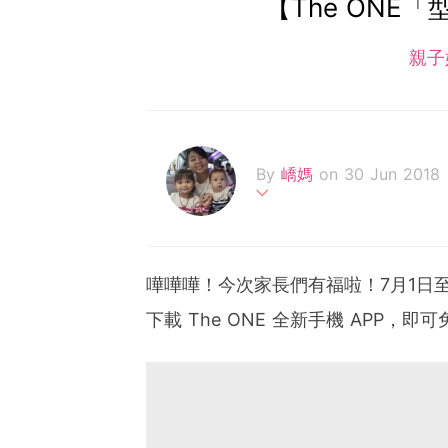
【The ONE「
親子
By
嶠媽
on 30 Jun 2018
育有一仔一女，芊嶠和劻霖，
blog，之後再開blog
處！
嘩嘩嘩！今次家長們有福啦！7月1日至1
下載 The ONE 全新手機 APP，即