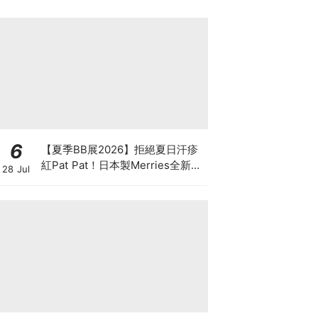
6
【夏季BB展2026】拒絕夏日汗疹
紅Pat Pat！日本製Merries全新超
28 Jul
吸安睡褲挑戰全晚零外漏 皇牌
First Premium系列買1送1！