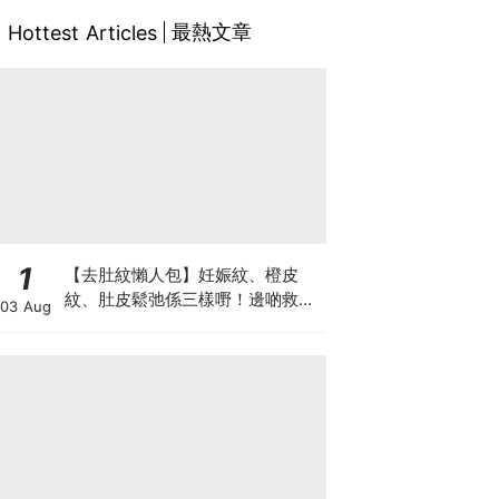
最熱文章
Hottest Articles
1
【去肚紋懶人包】妊娠紋、橙皮
紋、肚皮鬆弛係三樣嘢！邊啲救得
03 Aug
返、邊啲只能淡化？