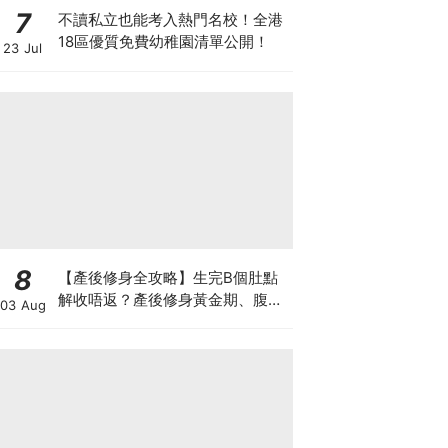
7
不讀私立也能考入熱門名校！全港
18區優質免費幼稚園清單公開！
23 Jul
8
【產後修身全攻略】生完B個肚點
解收唔返？產後修身黃金期、腹直
03 Aug
肌分離、紮肚定做機一次睇