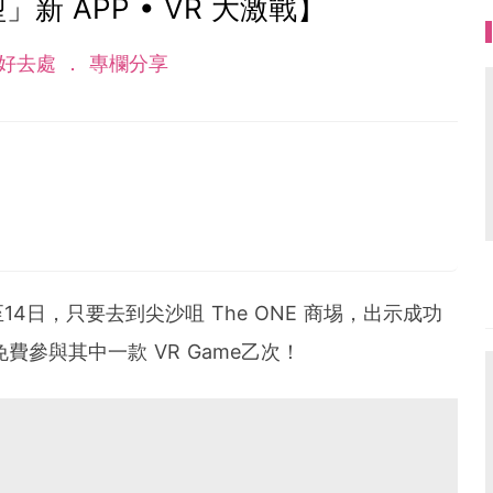
型」新 APP • VR 大激戰】
好去處
專欄分享
生左芊嶠後，就成為左全職媽媽，開始係Facebook寫
，有係其他平台分享，目的是想同大家分享樂事，分享好去
4日，只要去到尖沙咀 The ONE 商埸，出示成功
可免費參與其中一款 VR Game乙次！