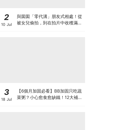
2
與囡囡「零代溝」朋友式相處！從
被女兒偷拍，到在拍片中收穫滿足
10 Jul
感！VAL媽｜美如｜KOL媽媽
3
【6個月加固必看】BB加固只吃蔬
菜粥？小心愈食愈缺鐵！12大補鐵
18 Jul
食材清單＋一星期食譜推薦