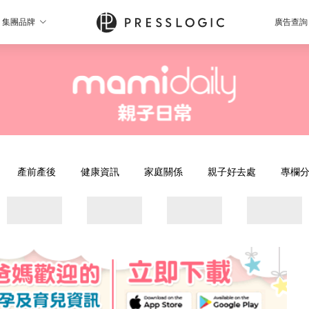
集團品牌
廣告查詢
產前產後
健康資訊
家庭關係
親子好去處
專欄