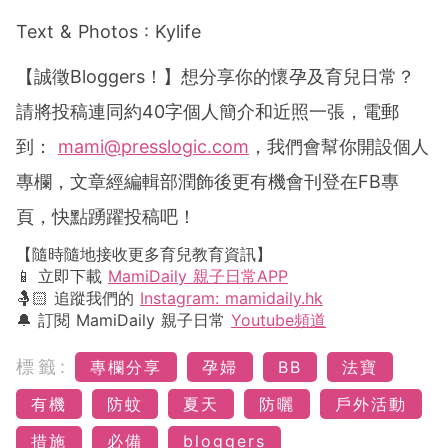
Text & Photos : Kylife
【誠徵
Bloggers
！】想分享你的懷孕及育兒日常？
請將投稿連同約
40
字個人簡介和近照一張，電郵
到：
mami@presslogic.com
，我們會幫你開設個人
專欄，文章經編輯部潤飾後更有機會刊登在
FB
專
頁，快點踴躍投稿吧！
【隨時隨地接收更多育兒教育資訊】
📱 立即下載
MamiDaily 親子日常APP
🤱🏻 追蹤我們的
Instagram: mamidaily.hk
🔔 訂閱 MamiDaily 親子日常
Youtube頻道
標籤:
專欄分享
孕婦
BB
法寶
有機
防蚊
夏天
防曬
戶外活動
措施
必備
bloggers