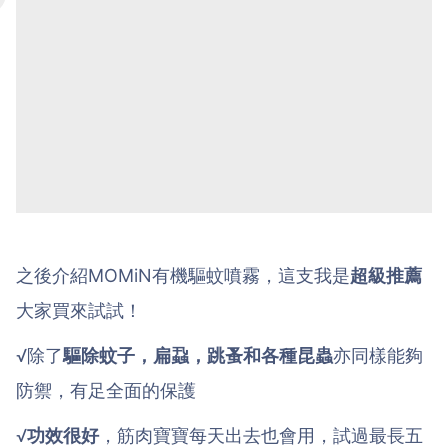
之後介紹MOMiN有機驅蚊噴霧，這支我是
超級推薦
大家買來試試！
√除了
驅除蚊子，扁蝨，跳蚤和各種昆蟲
亦同樣能夠
防禦，有足全面的保護
√
功效很好
，筋肉寶寶每天出去也會用，試過最長五