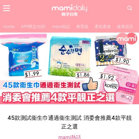
Home
APP限定內容!
mami熱話
教育路
產前產後
健康資訊
45款測試衞生巾通過衞生測試 消委會推薦4款平靚
正之選
mami熱話