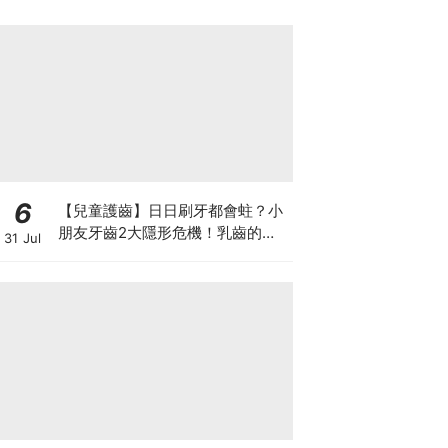
6
【兒童護齒】日日刷牙都會蛀？小
朋友牙齒2大隱形危機！乳齒的琺
31 Jul
瑯質比成人薄弱50%！選牙膏要睇
含氟量！