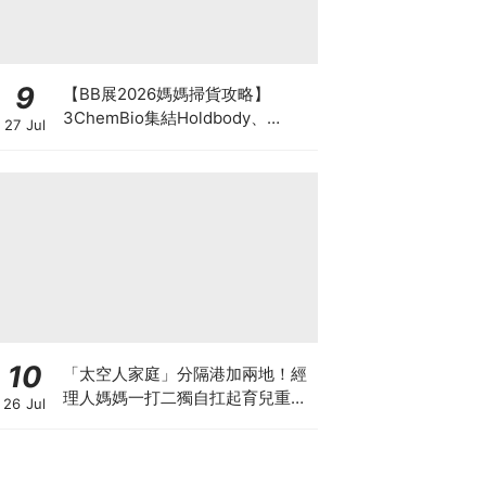
9
【BB展2026媽媽掃貨攻略】
3ChemBio集結Holdbody、
27 Jul
ProVen、森下仁丹、Return人氣
品牌激減！低至18折＋買3送1＋原
箱優惠低至65折
10
「太空人家庭」分隔港加兩地！經
理人媽媽一打二獨自扛起育兒重
26 Jul
擔！Stephanie｜經理人｜太空人
家庭｜職場媽媽