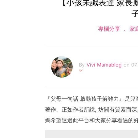
【小孩未識表達 家長
專欄分享
家
By
Vivi Mamablog
on 07
Hello, 我是vivima
平衡。不是怪獸家長, 隨
一個活潑小男孩路卡斯, 籍
『父母一句話 啟動孩子解難力』是兒
分享 ❤️ 歡迎透過電郵聯絡
著作。正如作者所說, 坊間有質素而深
Facebook: vivimamablog
媽希望透過此平台和大家分享看過的好
Instagram: vivimamablog