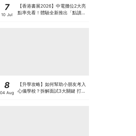
7
【香港書展2026】中電攤位2大亮
點率先看！體驗全新推出「點讀故
10 Jul
事書」系列＋升級版《低碳城市規
劃師》電子桌遊
8
【升學攻略】如何幫助小朋友考入
心儀學校？拆解面試3大關鍵 打好
04 Aug
多元智能發展的營養基礎