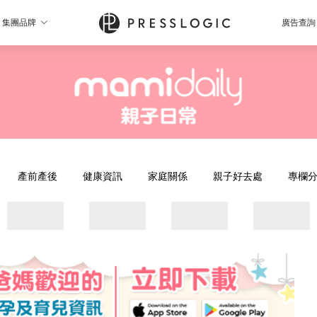
集團品牌
廣告查詢
產前產後
健康資訊
家庭關係
親子好去處
專欄