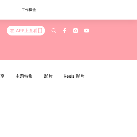
工作機會
在 APP上查看
分享
主題特集
影片
Reels 影片