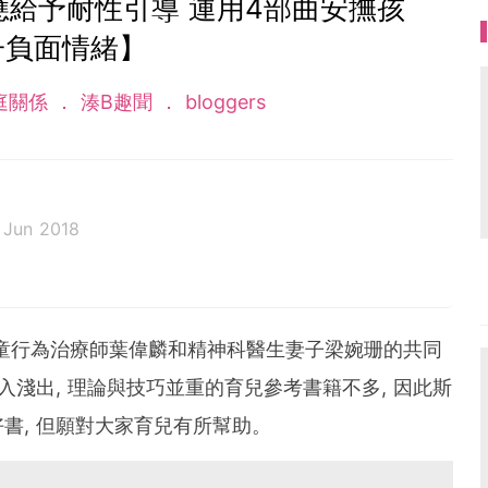
應給予耐性引導 運用4部曲安撫孩
子負面情緒】
庭關係
湊B趣聞
bloggers
 Jun 2018
ma! 80後典型日日要OT在職媽媽, 每天掙扎如何在家庭工作中取
心育兒, 只望小寶在充滿愛的環境下健康快樂地成長。家有
這平台紀錄我家小寶的成長點滴, 也為湊B育兒經歷作小
童行為治療師葉偉麟和精神科醫生妻子梁婉珊的共同
:
vivimamablog@gmail.com
.
入淺出, 理論與技巧並重的育兒參考書籍不多, 因此斯
hk
書, 但願對大家育兒有所幫助。