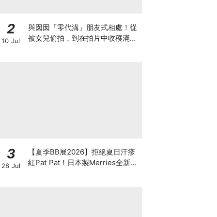
2
與囡囡「零代溝」朋友式相處！從
被女兒偷拍，到在拍片中收穫滿足
10 Jul
感！VAL媽｜美如｜KOL媽媽
3
【夏季BB展2026】拒絕夏日汗疹
紅Pat Pat！日本製Merries全新超
28 Jul
吸安睡褲挑戰全晚零外漏 皇牌
First Premium系列買1送1！