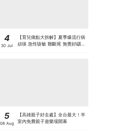
4
【育兒痛點大拆解】夏季爆流行病
頑痰 急性咳敏 難斷尾 無覺好瞓？
30 Jul
中醫教路 一招踢走頑痰斷尾！
5
【高雄親子好去處】全台最大！半
室內免費親子遊樂場開幕
08 Aug