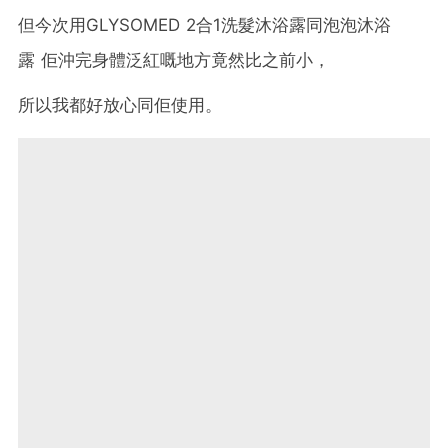
但今次用
GLYSOMED 2合1洗髮沐浴露同泡泡沐浴
露 佢沖完身體泛紅嘅地方竟然比之前小，
所以我都好放心同佢使用。