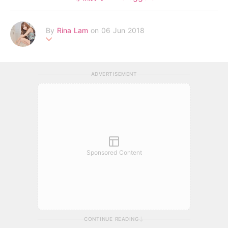
By
Rina Lam
on 06 Jun 2018
媽媽 RinaLam, 女兒 HenaLee
分享育兒心得,嬰幼兒食譜,旅遊及美容
ADVERTISEMENT
駐站部落: Mamibuy, Presslogic, Tagmum
Blog: Rinaaalam.blogspot.com
E-Mail:
Rinaaalam@gmail.com
Facebook: Hena 媽媽日記
Sponsored Content
CONTINUE READING