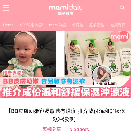
Home
APP限定內容!
mami熱話
教育路
產前產後
健康資訊
【BB皮膚幼嫩容易敏感有濕疹 推介成份溫和舒緩保
濕沖涼液】
專欄分享
bloggers