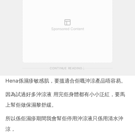
Sponsored Content
CONTINUE READING
Hena係濕疹敏感肌，要搵適合佢嘅沖涼產品唔容易。
因為試過好多沖涼液 用完佢身體都有小小泛紅，要馬
上幫佢做保濕黎舒緩。
所以係佢濕疹期間我會幫佢停用沖涼液只係用清水沖
涼，