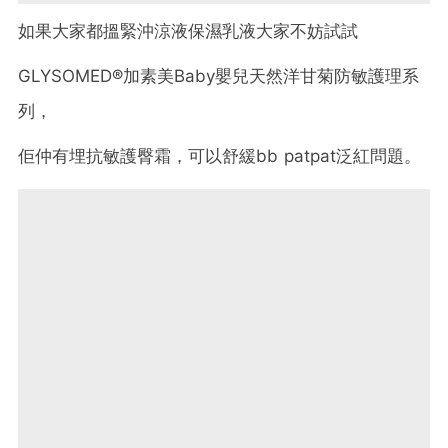
如果大家都搵緊沖涼液保濕乳液大家不妨試試
GLYSOMED®加
素美Baby嬰兒天然洋甘菊防敏護理系
列，
佢仲有埋抗敏護臀霜，
可以舒緩bb patpat泛紅問題。