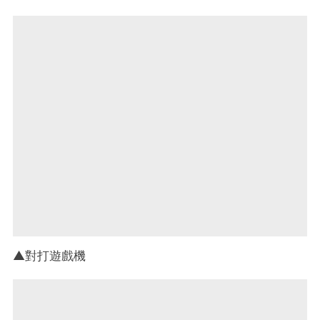
▲對打遊戲機