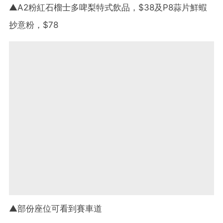
▲A2粉紅石榴士多啤梨特式飲品，$38及P8蒜片鮮蝦
抄意粉，$78
▲部份座位可看到賽車道