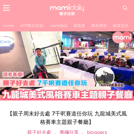
Home
APP限定內容!
mami熱話
教育路
產前產後
健康資訊
【親子周末好去處 7千呎賽道任你玩 九龍城美式風
格賽車主題親子餐廳】
親子好去處
專欄分享
bloggers