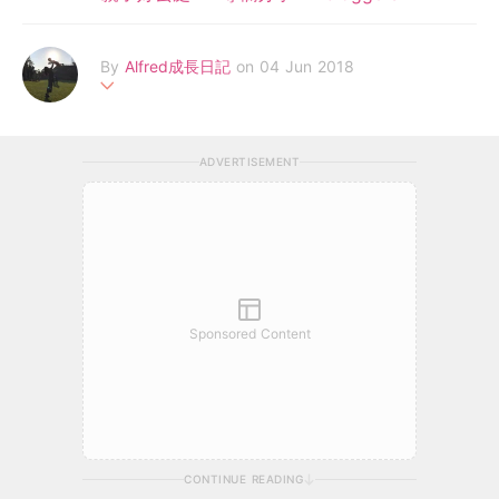
By
Alfred成長日記
on 04 Jun 2018
分享Alfred的成長軼事、幼兒食譜、親子玩樂、購物情報、旅遊資
訊、好物介紹等。 以及，Alfred媽作為母親的體會、學習與得著。
ADVERTISEMENT
Facebook: https://m.facebook.com/AllAboutAlfred/
Sponsored Content
CONTINUE READING