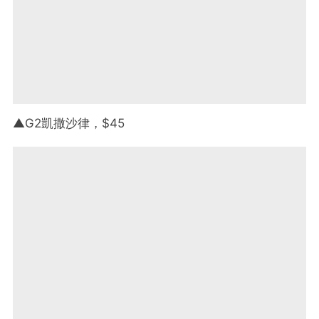
▲G2凱撒沙律，$45