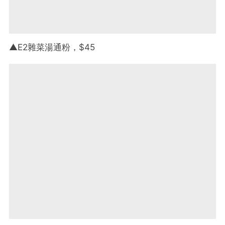
▲E2雜菜湯通粉，$45