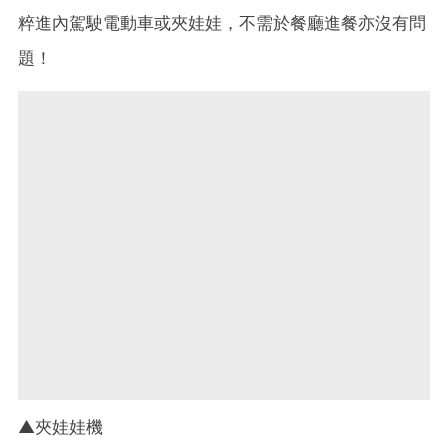
粹進內駕駛電動車或夾娃娃，不需於餐廳進餐亦沒有問
題！
▲夾娃娃機