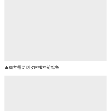
▲顧客需要到收銀櫃檯前點餐