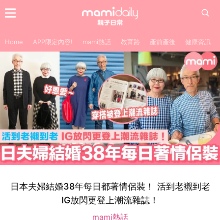
Home
APP限定內容!
mami熱話
教育路
產前產後
健康資訊
日本夫婦結婚38年每日都著情侶裝！ 活到老襯到老
IG放閃更登上潮流雜誌！
mami熱話