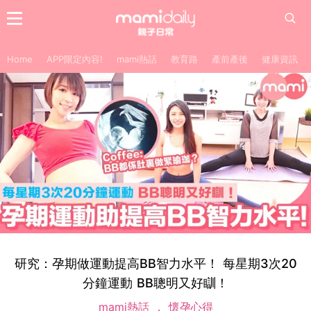
Home
APP限定內容!
mami熱話
教育路
產前產後
健康資訊
研究：孕期做運動提高BB智力水平！ 每星期3次20
分鐘運動 BB聰明又好瞓！
mami熱話
懷孕心得