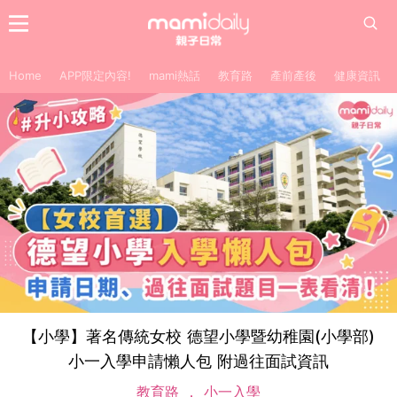
Home
APP限定內容!
mami熱話
教育路
產前產後
健康資訊
【小學】著名傳統女校 德望小學暨幼稚園(小學部)
小一入學申請懶人包 附過往面試資訊
教育路
小一入學