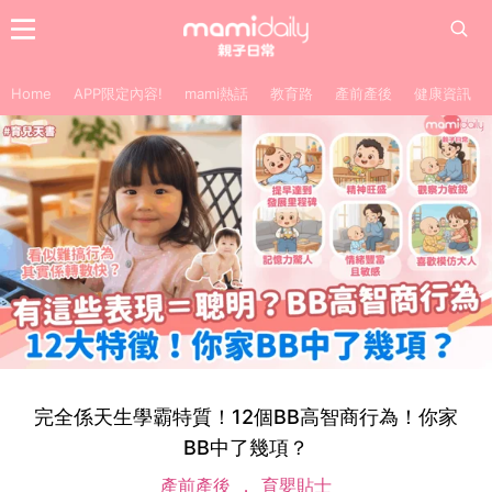
Home
APP限定內容!
mami熱話
教育路
產前產後
健康資訊
完全係天生學霸特質！12個BB高智商行為！你家
BB中了幾項？
產前產後
育嬰貼士