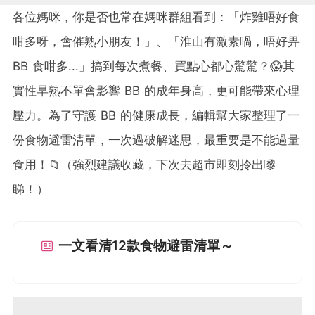
各位媽咪，你
是否也常在媽咪群組看到：「炸雞唔好食
咁多呀，
會催熟小朋友！」、
「淮山有激素喎，
唔好畀
BB 食咁多...
」搞到每次煮餐、
買點心都心驚驚？😱
其
實性早熟不單會影響 BB 的成年身高，
更可能帶來心理
壓力。
為了守護 BB 的健康成長，
編輯幫大家整理了一
份食物避雷清單，
一次過破解迷思，最重要是不能過量
食用
！📁（強烈建議收藏，
下次去超市即刻拎出嚟
睇！）
一文看清12款食物避雷清單～