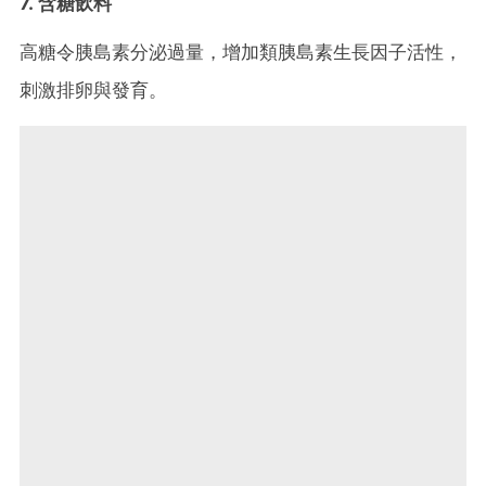
7. 含糖飲料
高糖令胰島素分泌過量，增加類胰島素生長因子活性，
刺激排卵與發育。