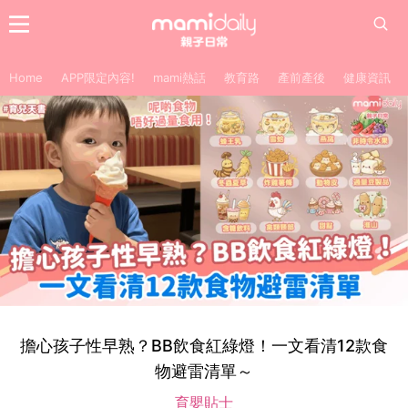
Home
APP限定內容!
mami熱話
教育路
產前產後
健康資訊
擔心孩子性早熟？BB飲食紅綠燈！一文看清12款食
物避雷清單～
育嬰貼士