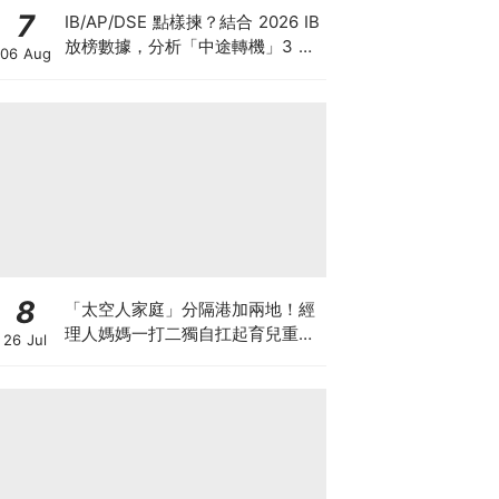
7
IB/AP/DSE 點樣揀？結合 2026 IB
放榜數據，分析「中途轉機」3 大
06 Aug
考慮！
8
「太空人家庭」分隔港加兩地！經
理人媽媽一打二獨自扛起育兒重
26 Jul
擔！Stephanie｜經理人｜太空人
家庭｜職場媽媽