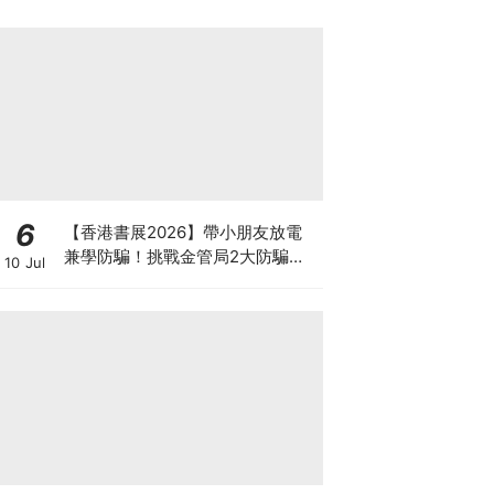
6
【香港書展2026】帶小朋友放電
兼學防騙！挑戰金管局2大防騙遊
10 Jul
戲、贏「嗱喳蕉」購物袋及多款驚
喜紀念品！