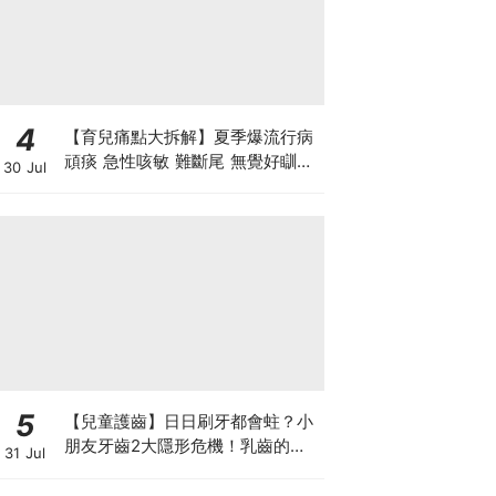
4
【育兒痛點大拆解】夏季爆流行病
頑痰 急性咳敏 難斷尾 無覺好瞓？
30 Jul
中醫教路 一招踢走頑痰斷尾！
5
【兒童護齒】日日刷牙都會蛀？小
朋友牙齒2大隱形危機！乳齒的琺
31 Jul
瑯質比成人薄弱50%！選牙膏要睇
含氟量！