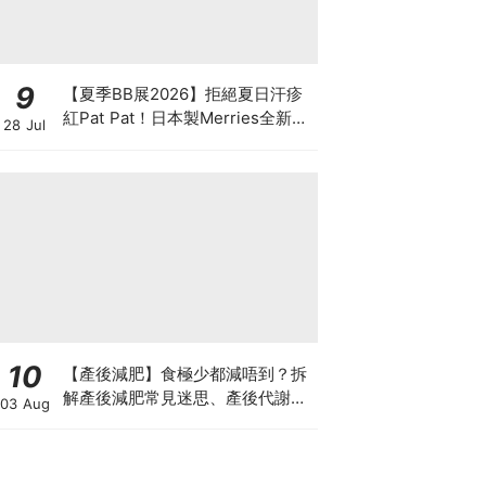
9
【夏季BB展2026】拒絕夏日汗疹
紅Pat Pat！日本製Merries全新超
28 Jul
吸安睡褲挑戰全晚零外漏 皇牌
First Premium系列買1送1！
10
【產後減肥】食極少都減唔到？拆
解產後減肥常見迷思、產後代謝、
03 Aug
水腫原因＋淋巴引流、Onda Pro
修身攻略