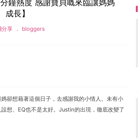
分鐘熱度 感謝寶貝嘅來臨讓媽媽
成長】
欄分享
bloggers
住囝囝飲飲食食同玩，不斷學習做個好媽媽，發放湊仔
田媽卻想藉著這個日子，去感謝我的小情人。未有小
想、EQ也不是太好。Justin的出現，徹底改變了