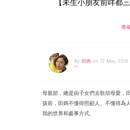
【未生小朋友前咩都三
專
By
田媽
on 12 May 2018
全職媽媽，每日嘅任務係帶
正能量！
母親節，總是由子女們去歌頌母愛，
孩前，田媽不懂得照顧人、不懂得為人設
我的世界和處事方式。