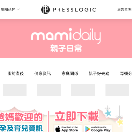
集團品牌
廣告查詢
產前產後
健康資訊
家庭關係
親子好去處
專欄