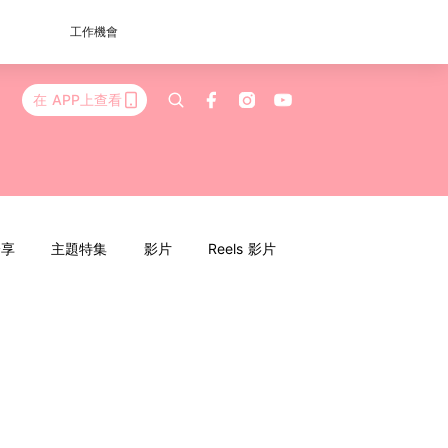
工作機會
在 APP上查看
分享
主題特集
影片
Reels 影片