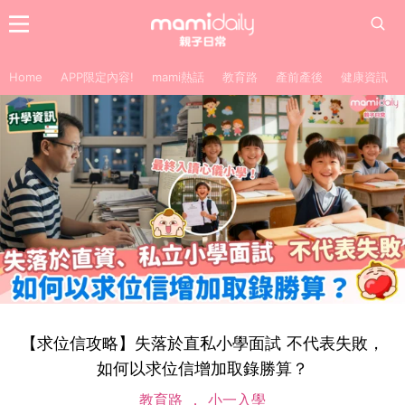
Home
APP限定內容!
mami熱話
教育路
產前產後
健康資訊
【求位信攻略】失落於直私小學面試 不代表失敗，
如何以求位信增加取錄勝算？
教育路
小一入學