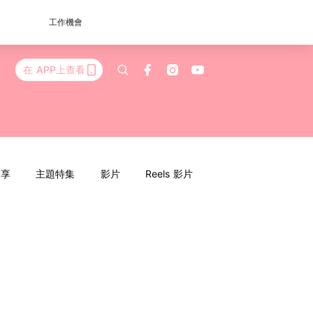
工作機會
在 APP上查看
分享
主題特集
影片
Reels 影片