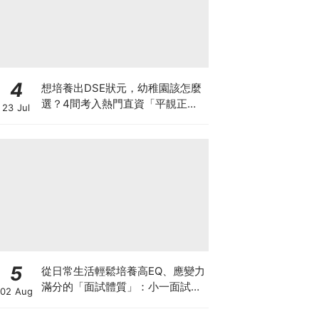
4
想培養出DSE狀元，幼稚園該怎麼
選？4間考入熱門直資「平靚正」
23 Jul
免費幼稚園！
5
從日常生活輕鬆培養高EQ、應變力
滿分的「面試體質」：小一面試最
02 Aug
強備戰指南