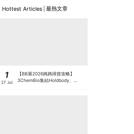
最熱文章
Hottest Articles
1
【BB展2026媽媽掃貨攻略】
3ChemBio集結Holdbody、
27 Jul
ProVen、森下仁丹、Return人氣
品牌激減！低至18折＋買3送1＋原
箱優惠低至65折