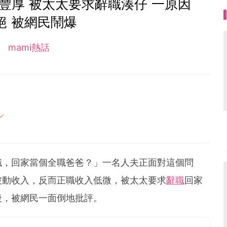
豐厚 被太太要求辭職湊仔 一原因
絕 被網民鬧爆
mami熱話
母的喜怒哀樂，以及無私的愛！
職，回家當個全職爸爸？」一名人夫正面對這個問
被動收入，反而正職收入低微，被太太要求
辭職
回家
後，被網民一面倒地批評。