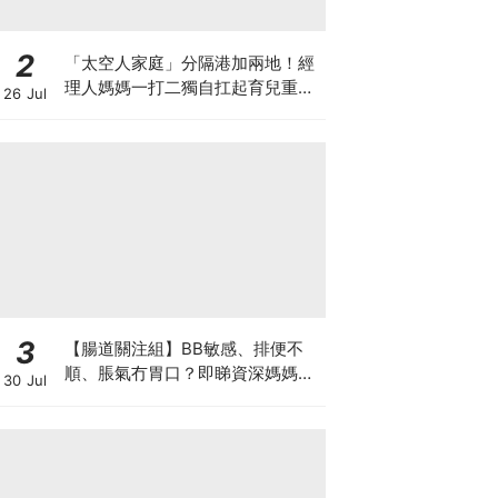
2
「太空人家庭」分隔港加兩地！經
理人媽媽一打二獨自扛起育兒重
26 Jul
擔！Stephanie｜經理人｜太空人
家庭｜職場媽媽
3
【腸道關注組】BB敏感、排便不
順、脹氣冇胃口？即睇資深媽媽分
30 Jul
享經驗之談 輕鬆解決湊B煩惱