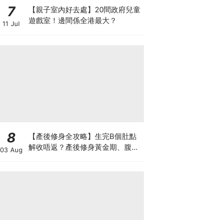
7
【親子室內好去處】20間政府兒童
遊戲室！邊間係全港最大？
11 Jul
8
【產後修身全攻略】生完B個肚點
解收唔返？產後修身黃金期、腹直
03 Aug
肌分離、紮肚定做機一次睇