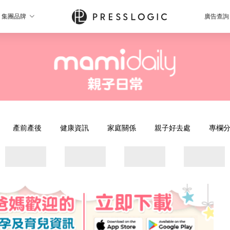
集團品牌
廣告查詢
產前產後
健康資訊
家庭關係
親子好去處
專欄