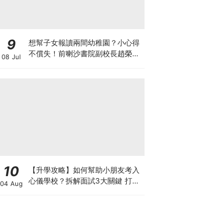
9
想幫子女報讀兩間幼稚園？小心得
不償失！前喇沙書院副校長趙榮
08 Jul
德：先問自己能否解決這3大問
題！
10
【升學攻略】如何幫助小朋友考入
心儀學校？拆解面試3大關鍵 打好
04 Aug
多元智能發展的營養基礎