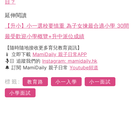
目？
延伸閱讀
【升小】小一選校要慎重 為子女揀最合適小學 30間
最受歡迎小學概覽+升中派位成績
【隨時隨地接收更多育兒教育資訊】
📱 立即下載
MamiDaily 親子日常APP
🤱🏻 追蹤我們的
Instagram: mamidaily.hk
🔔 訂閱 MamiDaily 親子日常
Youtube頻道
標籤:
教育路
小一入學
小一面試
小學面試