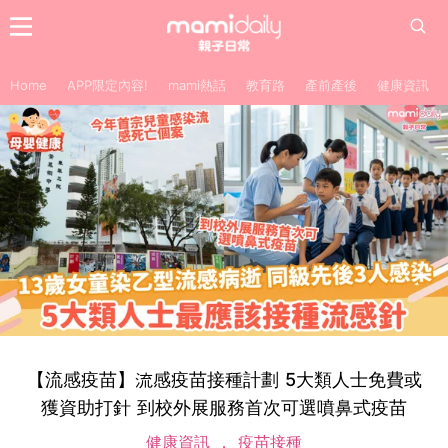
Home
APP限定內容!
mami熱話
教育路
產前產後
健康資訊
【流感疫苗】流感疫苗接種計劃 5大類人士免費或
獲資助打針 到校外展服務首次可選噴鼻式疫苗
健康資訊
疫苗接種