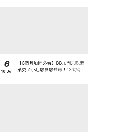
6
【6個月加固必看】BB加固只吃蔬
菜粥？小心愈食愈缺鐵！12大補鐵
18 Jul
食材清單＋一星期食譜推薦