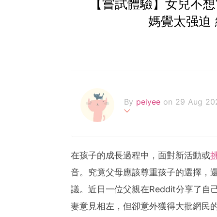
【嘗試體驗】女兒不想
媽覺太强迫
By
peiyee
on 29 Aug 20
两处春光同日尽，居人思客
在孩子的成長過程中，面對新活動或
音。究竟父母應該尊重孩子的選擇，
議。近日一位父親在Reddit分享了自
妻意見相左，但卻意外獲得大批網民