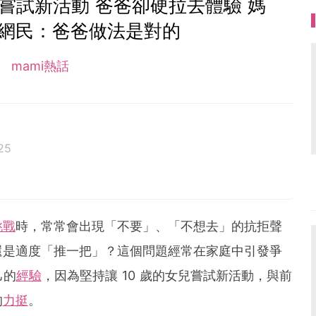
嘗試新活動 爸爸卻硬拉去體驗 媽
 網民：爸爸做法是對的
mami熱話
25
客思家
挑戰
時，常常會出現「不要」、「不想去」的抗拒聲
還是適度「推一把」？這個問題經常在家庭中引發爭
己的
經驗
，因為堅持讓 10 歲的女兒嘗試新活動，與前
的
力挺
。