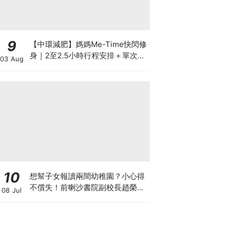
9
【中環減肥】媽媽Me-Time快閃修
身｜2至2.5小時行程安排＋單次收
03 Aug
費攻略
10
想幫子女報讀兩間幼稚園？小心得
不償失！前喇沙書院副校長趙榮
08 Jul
德：先問自己能否解決這3大問
題！