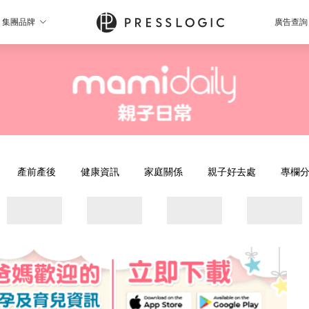
集團品牌
廣告查詢
產前產後
健康資訊
家庭關係
親子好去處
專欄