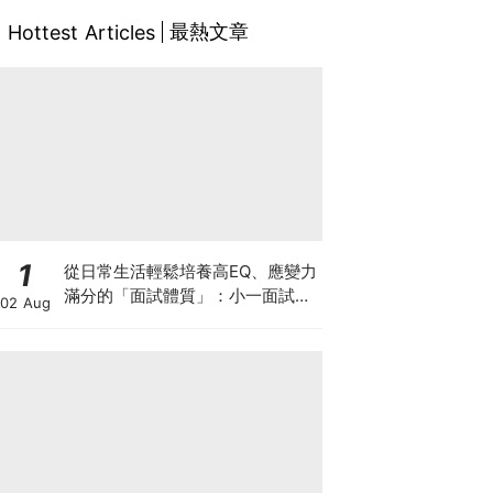
最熱文章
Hottest Articles
1
從日常生活輕鬆培養高EQ、應變力
滿分的「面試體質」：小一面試最
02 Aug
強備戰指南