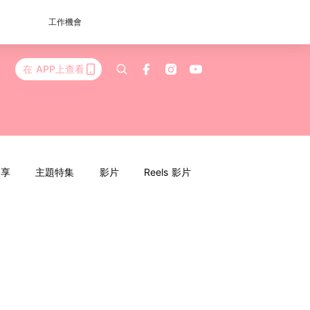
工作機會
在 APP上查看
分享
主題特集
影片
Reels 影片