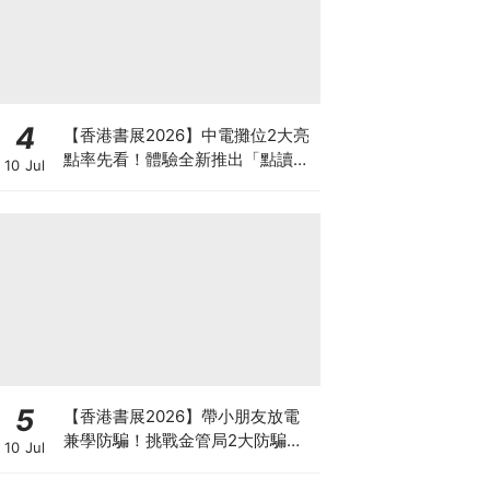
4
【香港書展2026】中電攤位2大亮
點率先看！體驗全新推出「點讀故
10 Jul
事書」系列＋升級版《低碳城市規
劃師》電子桌遊
5
【香港書展2026】帶小朋友放電
兼學防騙！挑戰金管局2大防騙遊
10 Jul
戲、贏「嗱喳蕉」購物袋及多款驚
喜紀念品！