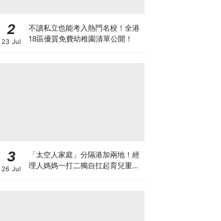
2
不讀私立也能考入熱門名校！全港
18區優質免費幼稚園清單公開！
23 Jul
3
「太空人家庭」分隔港加兩地！經
理人媽媽一打二獨自扛起育兒重
26 Jul
擔！Stephanie｜經理人｜太空人
家庭｜職場媽媽