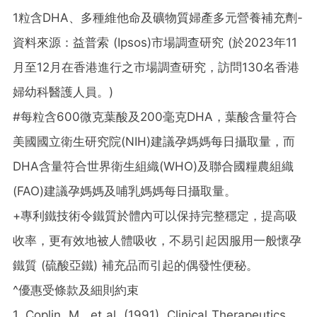
1粒含DHA、多種維他命及礦物質婦產多元營養補充劑-
資料來源：益普索 (Ipsos)市場調查研究 (於2023年11
月至12月在香港進行之市場調查研究，訪問130名香港
婦幼科醫護人員。)
#每粒含600微克葉酸及200毫克DHA，葉酸含量符合
美國國立衛生研究院(NIH)建議孕媽媽每日攝取量，而
DHA含量符合世界衛生組織(WHO)及聯合國糧農組織
(FAO)建議孕媽媽及哺乳媽媽每日攝取量。
+專利鐵技術令鐵質於體內可以保持完整穩定，提高吸
收率，更有效地被人體吸收，不易引起因服用一般懷孕
鐵質 (硫酸亞鐵) 補充品而引起的偶發性便秘。
^優惠受條款及細則約束
1. Coplin, M., et al. (1991). Clinical Therapeutics,