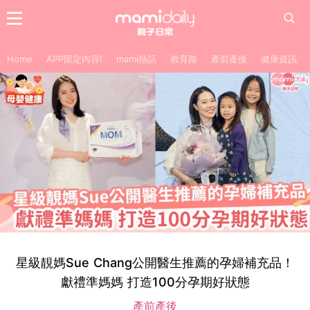
Home
APP限定內容!
mami熱話
教育路
產前產後
健康資訊
星級靚媽Sue Chang公開醫生推薦的孕婦補充品！
獻禮準媽媽 打造100分孕期好狀態
產前產後