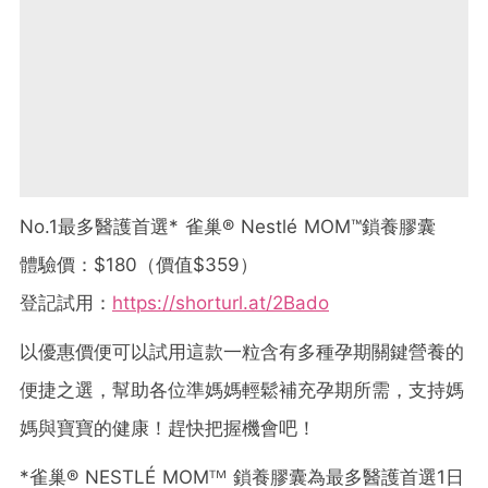
No.1最多醫護首選* 雀巢® Nestlé MOM™鎖養膠囊
體驗價：$180（價值$359）
登記試用：
https://shorturl.at/2Bado
以優惠價便可以試用這款一粒含有多種孕期關鍵營養的
便捷之選，幫助各位準媽媽輕鬆補充孕期所需，支持媽
媽與寶寶的健康！趕快把握機會吧！
*雀巢® NESTLÉ MOMᵀᴹ 鎖養膠囊為最多醫護首選1日