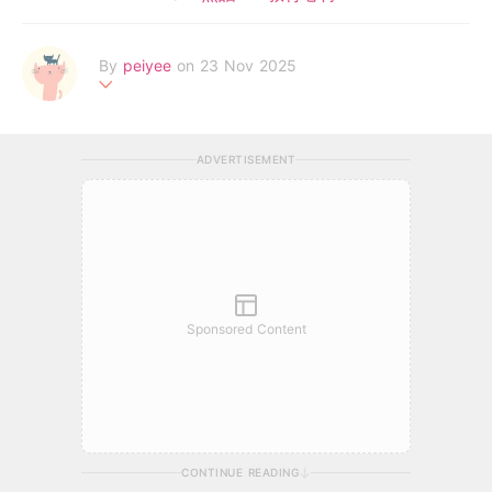
By
peiyee
on 23 Nov 2025
两处春光同日尽，居人思客客思家
ADVERTISEMENT
Sponsored Content
CONTINUE READING