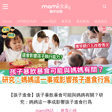
Home
APP限定內容!
mami熱話
教育路
產前產後
健康資訊
【孩子進食】孩子暴飲暴食可能與媽媽有關？研
究：媽媽這一事或影響孩子進食行爲
mami熱話
教育心得