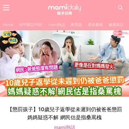
Home
APP限定內容!
mami熱話
教育路
產前產後
健康資訊
【懲罰孩子】10歲兒子返學從未遲到仍被爸爸懲罰
媽媽疑惑不解 網民估是指桑罵槐
mami熱話