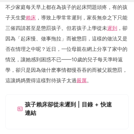
不少家庭每天早上都在為孩子的起床問題頭疼，有的孩
子天生愛
賴床
，導致上學常常遲到，家長無奈之下只能
三催四請甚至是懲罰孩子。但若孩子上學從未
遲到
，卻
因為「起床慢、做事拖拉」而被懲罰，這樣的做法又是
否在情理之中呢？近日，一位母親在網上分享了家中的
情況，讓她感到困惑不已——10歲的兒子每天準時返
學，卻只是因為做什麽事情都慢吞吞的而被父親懲罰，
這讓媽媽覺得這樣對待孩子太過
嚴厲
。
孩子賴床卻從未遲到 | 目錄 + 快速
連結