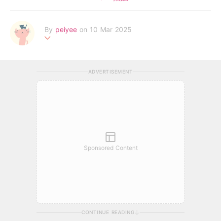
By
peiyee
on 10 Mar 2025
两处春光同日尽，居人思客客思家
ADVERTISEMENT
Sponsored Content
CONTINUE READING