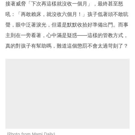
接著威脅「下次再這樣就沒收一個月」，最終甚至怒
吼：「再敢賴床，就沒收六個月！」孩子低著頭不敢吭
聲，眼中泛著淚光，但還是默默收拾好準備出門。而事
主則在一旁看著，心中滿是疑惑——這樣的管教方式，
真的對孩子有幫助嗎，難道這個懲罰不會太過苛刻了？
Photo from Mami Daily