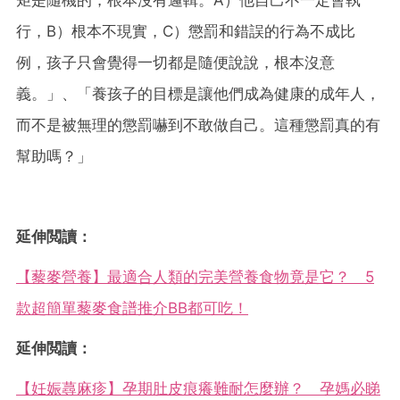
矩是隨機的，根本沒有邏輯。A）他自己不一定會執
行，B）根本不現實，C）懲罰和錯誤的行為不成比
例，孩子只會覺得一切都是隨便說說，根本沒意
義。」、「養孩子的目標是讓他們成為健康的成年人，
而不是被無理的懲罰嚇到不敢做自己。這種懲罰真的有
幫助嗎？」
延伸閲讀：
【藜麥營養】最適合人類的完美營養食物竟是它？ 5
款超簡單藜麥食譜推介BB都可吃！
延伸閲讀：
【妊娠蕁麻疹】孕期肚皮痕癢難耐怎麼辦？ 孕媽必睇