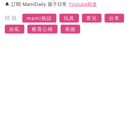
🔔 訂閱 MamiDaily 親子日常
Youtube頻道
標籤:
mami熱話
玩具
育兒
分享
自私
教育心得
美德