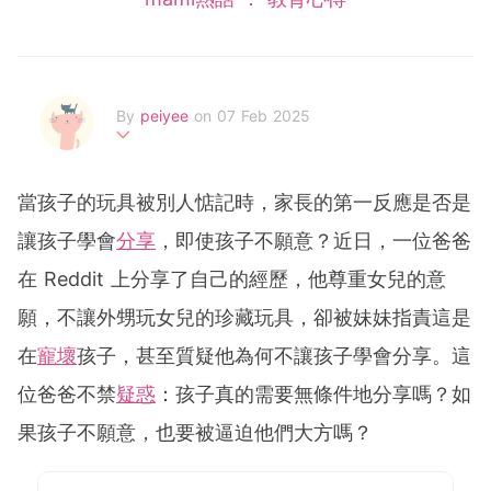
By
peiyee
on 07 Feb 2025
两处春光同日尽，居人思客客思家
當孩子的玩具被別人惦記時，家長的第一反應是否是
讓孩子學會
分享
，即使孩子不願意？近日，一位爸爸
在 Reddit 上分享了自己的經歷，他尊重女兒的意
願，不讓外甥玩女兒的珍藏玩具，卻被妹妹指責這是
在
寵壞
孩子，甚至質疑他為何不讓孩子學會分享。這
位爸爸不禁
疑惑
：孩子真的需要無條件地分享嗎？如
果孩子不願意，也要被逼迫他們大方嗎？