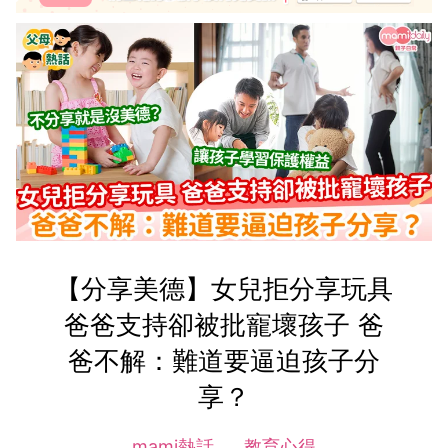
【分享美德】女兒拒分享玩具
爸爸支持卻被批寵壞孩子 爸
爸不解：難道要逼迫孩子分
享？
mami熱話
教育心得