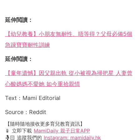
延伸閲讀：
【幼兒教養】小朋友無耐性、唔等得？父母必備5個
急躁寶寶耐性訓練
延伸閲讀：
【童年遺憾】因父親出軌 從小被視為掃把星 人妻曾
心酸媽媽不愛她 如今重拾親情
Text：Mami Editorial
Source：Reddit
【隨時隨地接收更多育兒教育資訊】
📱 立即下載
MamiDaily 親子日常APP
🤱🏻 追蹤我們的
Instagram: mamidaily.hk