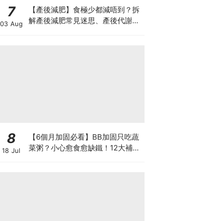
7
【產後減肥】食極少都減唔到？拆
解產後減肥常見迷思、產後代謝、
03 Aug
水腫原因＋淋巴引流、Onda Pro
修身攻略
8
【6個月加固必看】BB加固只吃蔬
菜粥？小心愈食愈缺鐵！12大補鐵
18 Jul
食材清單＋一星期食譜推薦