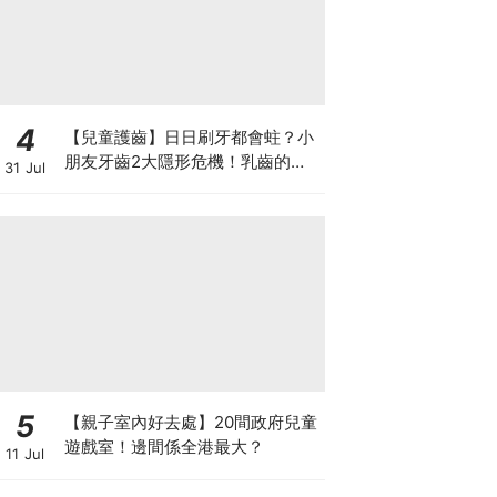
4
【兒童護齒】日日刷牙都會蛀？小
朋友牙齒2大隱形危機！乳齒的琺
31 Jul
瑯質比成人薄弱50%！選牙膏要睇
含氟量！
5
【親子室內好去處】20間政府兒童
遊戲室！邊間係全港最大？
11 Jul