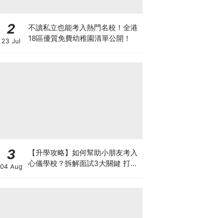
2
不讀私立也能考入熱門名校！全港
18區優質免費幼稚園清單公開！
23 Jul
3
【升學攻略】如何幫助小朋友考入
心儀學校？拆解面試3大關鍵 打好
04 Aug
多元智能發展的營養基礎