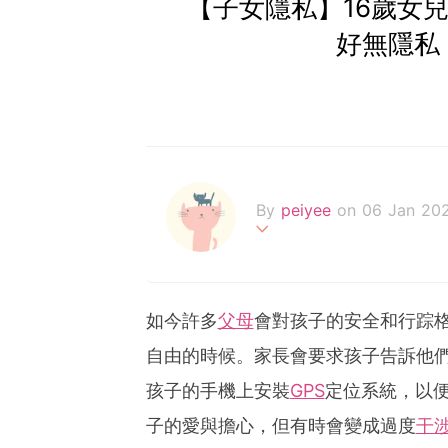
【子女隱私】16歲女兒
好無隱私
By
peiyee
on 06 Jan 20
两处春光同日尽，居人思客
如今許多
父母
會對孩子的安全和行踪
自由的時候。家長會要求孩子告訴他
孩子的手機上安裝
GPS
定位系統，以
子的愛與擔心，但有時會變成過度
干