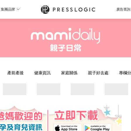
集團品牌
廣告查詢
產前產後
健康資訊
家庭關係
親子好去處
專欄