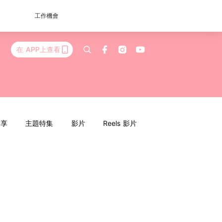
工作機會
在 APP上查看
分享
主題特集
影片
Reels 影片