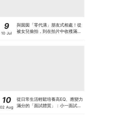
9
與囡囡「零代溝」朋友式相處！從
被女兒偷拍，到在拍片中收穫滿足
10 Jul
感！VAL媽｜美如｜KOL媽媽
10
從日常生活輕鬆培養高EQ、應變力
滿分的「面試體質」：小一面試最
02 Aug
強備戰指南