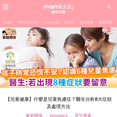
Home
APP限定內容!
mami熱話
教育路
產前產後
健康資訊
【兒童健康】什麼是兒童焦慮症？醫生分析8大症狀
及處理方法
家庭關係
bloggers
育兒專家