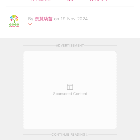
By
慈慧幼苗
on 19 Nov 2024
「慈慧幼苗」由羅鷹石慈慧基金創始贊助，於2014年成立，致力
拓展0至6歲幼兒培育及發展，透過互動資源平台及家長教育培訓
ADVERTISEMENT
課程等服務，教育公眾正確的育兒知識。截至 2020年，受惠的兒
童、家長、及專業同工等超過37, 000人，受惠團體及機構超過40
0個。
Sponsored Content
CONTINUE READING