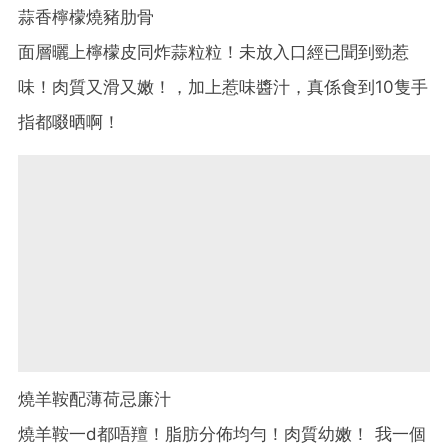
蒜香檸檬燒豬肋骨
面層曬上檸檬皮同炸蒜粒粒！未放入口經已聞到勁惹
味！肉質又滑又嫩！，加上惹味醬汁，真係食到10隻手
指都啜晒啊！
燒羊鞍配薄荷忌廉汁
燒羊鞍一d都唔羶！脂肪分佈均勻！肉質幼嫩！ 我一個