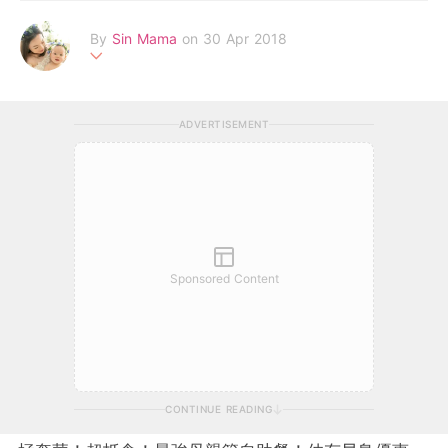
By
Sin Mama
on 30 Apr 2018
全職師奶‧Sin Mama 全職全力照顧一對甜蜜小兄妹，希望小兄妹
可以係充滿愛既環境下過一個開心燦爛既童年，我地最鍾意游山玩
ADVERTISEMENT
水，吃喝玩樂，以日誌分享生活中一切美好回憶！了解我們更多 F
acebook Page：www.facebook.com/sinmamaftm Email：
sinm
amaftm@gmail.com
Sponsored Content
CONTINUE READING