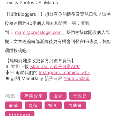
Text & Photos : SinMama
【誠徵
Bloggers
！】想分享你的懷孕及育兒日常？請將
投稿連同約
40
字個人簡介和近照一張，電郵
到：
mami@presslogic.com
，我們會幫你開設個人專
欄，文章經編輯部潤飾後更有機會刊登在
FB
專頁，快點
踴躍投稿吧！
【隨時隨地接收更多育兒教育資訊】
📱 立即下載
MamiDaily 親子日常APP
🤱🏻 追蹤我們的
Instagram: mamidaily.hk
🔔 訂閱 MamiDaily 親子日常
Youtube頻道
標籤:
專欄分享
推介
母親節
奢華
超值
抵食
自助餐
bloggers