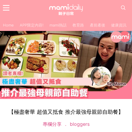
Home
APP限定內容!
mami熱話
教育路
產前產後
健康資訊
【極盡奢華 超值又抵食 推介最強母親節自助餐】
專欄分享
bloggers