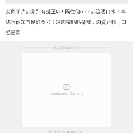
大家睇片都見到有幾正la！隔住個mon都流哂口水！等
我話你知有幾好食啦！凍肉帶點點微辣，肉質香軟，口
感豐富
ADVERTISEMENT
Sponsored Content
CONTINUE READING