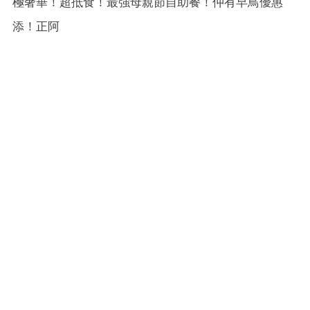
極奢華！超抵食！最強母親節自助餐！仲有早鳥優惠
添！正阿