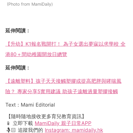
Photo from MamiDaily
延伸閱讀：
【升幼】K1報名戰開打！ 為子女選出夢寐以求學校 全
港80＋間幼稚園開放日總覽
延伸閱讀：
【遠離塑料】孩子天天接觸塑膠或提高肥胖與哮喘風
險？ 專家分享5實用建議 助孩子遠離過量塑膠接觸
Text：Mami Editorial
【隨時隨地接收更多育兒教育資訊】
📱 立即下載
MamiDaily 親子日常APP
🤱🏻 追蹤我們的
Instagram: mamidaily.hk