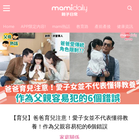
Home
APP限定內容!
mami熱話
教育路
產前產後
健康資訊
【育兒】爸爸育兒注意！愛子女並不代表懂得教
養！作為父親容易犯的6個錯誤
家庭關係