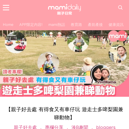
Home
APP限定內容!
mami熱話
教育路
產前產後
健康資訊
【親子好去處 有得食又有車仔玩 遊走士多啤梨園兼
睇動物】
親子好去處
專欄分享
湊B趣聞
bloggers