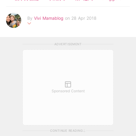
By
Vivi Mamablog
on 28 Apr 2018
Hello, 我是vivimama! 80後典型日日要OT在職媽媽, 每天掙扎如
何在家庭工作中取平衡。不是怪獸家長, 隨心育兒, 只望小寶在充
ADVERTISEMENT
滿愛的環境下健康快樂地成長。家有一個活潑小男孩路卡斯, 籍這
平台紀錄我家小寶的成長點滴, 也為湊B育兒經歷作小分享 ❤️ 歡迎
透過電郵聯絡:
vivimamablog@gmail.com
.
Facebook: vivimamabloghk
Instagram: vivimamablog
Sponsored Content
CONTINUE READING