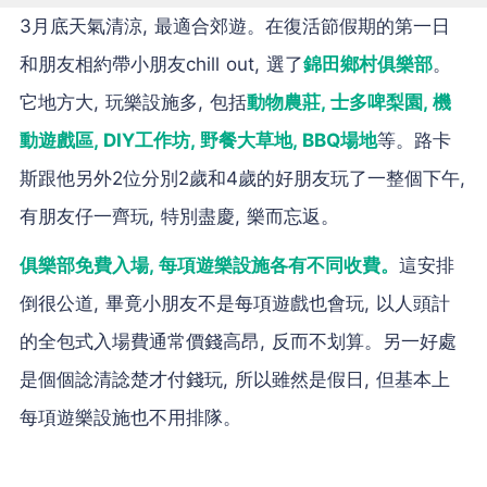
3月底天氣清涼, 最適合郊遊。在復活節假期的第一日
和朋友相約帶小朋友chill out, 選了
錦田鄉村俱樂部
。
它地方大, 玩樂設施多, 包括
動物農莊, 士多啤梨園, 機
動遊戲區, DIY工作坊, 野餐大草地, BBQ場地
等。路卡
斯跟他另外2位分別2歲和4歲的好朋友玩了一整個下午,
有朋友仔一齊玩, 特別盡慶, 樂而忘返。
俱樂部免費入場, 每項遊樂設施各有不同收費。
這安排
倒很公道, 畢竟小朋友不是每項遊戲也會玩, 以人頭計
的全包式入場費通常價錢高昂, 反而不划算。另一好處
是個個諗清諗楚才付錢玩, 所以雖然是假日, 但基本上
每項遊樂設施也不用排隊。