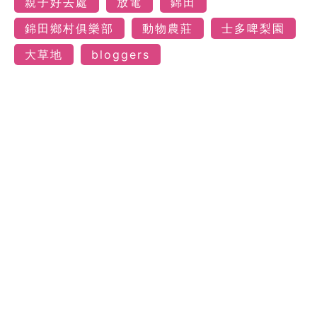
親子好去處
放電
錦田
錦田鄉村俱樂部
動物農莊
士多啤梨園
大草地
bloggers