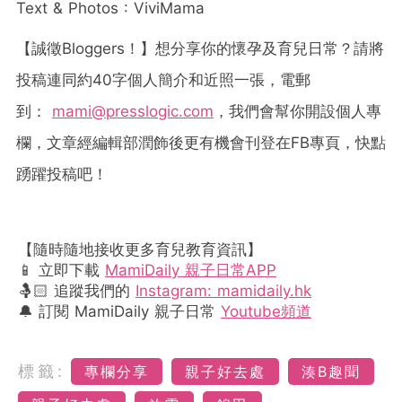
Text & Photos : ViviMama
【誠徵
Bloggers
！】想分享你的懷孕及育兒日常？請將
投稿連同約
40
字個人簡介和近照一張，電郵
到：
mami@presslogic.com
，我們會幫你開設個人專
欄，文章經編輯部潤飾後更有機會刊登在
FB
專頁，快點
踴躍投稿吧！
【隨時隨地接收更多育兒教育資訊】
📱 立即下載
MamiDaily 親子日常APP
🤱🏻 追蹤我們的
Instagram: mamidaily.hk
🔔 訂閱 MamiDaily 親子日常
Youtube頻道
標籤:
專欄分享
親子好去處
湊B趣聞