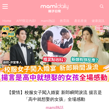
Home
APP限定內容!
mami熱話
教育路
產前產後
健康資訊
【愛情】校服女子闖入婚宴 新郎瞬間淚流 揚言是
「高中就想娶的女孩」全場感動
mami熱話