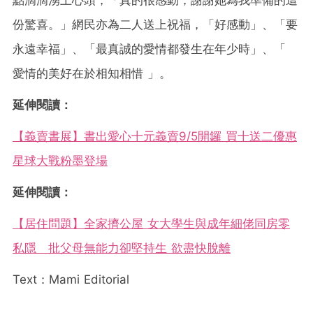
點滴滴湧上心頭，「真的很感動，謝謝她為我準備的這
份驚喜。」網民亦為二人送上祝福，「好感動」、「要
永遠幸福」、「最真誠的愛情都發生在年少時」、「
愛情的美好在於相知相惜 」。
延伸閱讀：
【義賣書展】書出愛心十元義賣9/5開鑼 買十送二優惠
星球大戰粉墨登場
延伸閱讀：
【居住問題】全家擠公屋 女大學生與成年細佬同房零
私隱 批父母無能力卻堅持生 欲盡快脫離
Text：Mami Editorial