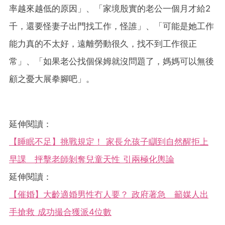
率越來越低的原因」、「家境殷實的老公一個月才給2
千，還要怪妻子出門找工作，怪誰」、「可能是她工作
能力真的不太好，遠離勞動很久，找不到工作很正
常」、「如果老公找個保姆就沒問題了，媽媽可以無後
顧之憂大展拳腳吧」。
延伸閱讀：
【睡眠不足】挑戰規定！ 家長允孩子瞓到自然醒拒上
早課 抨擊老師剝奪兒童天性 引兩極化輿論
延伸閱讀：
【催婚】大齡適婚男性冇人要？ 政府著急 籲媒人出
手搶救 成功撮合獲派4位數