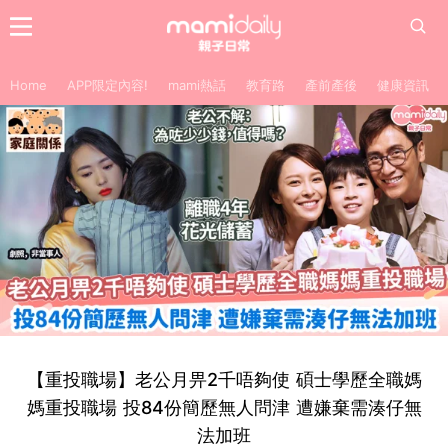
Home
APP限定內容!
mami熱話
教育路
產前產後
健康資訊
【重投職場】老公月畀2千唔夠使 碩士學歷全職媽
媽重投職場 投84份簡歷無人問津 遭嫌棄需湊仔無
法加班