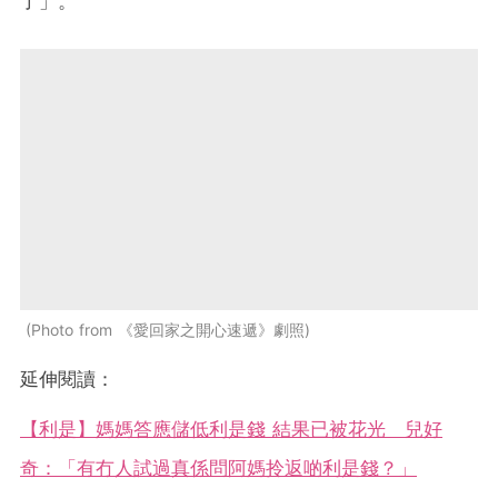
了」。
Photo from 《愛回家之開心速遞》劇照
延伸閱讀：
【利是】媽媽答應儲低利是錢 結果已被花光 兒好
奇：「有冇人試過真係問阿媽拎返啲利是錢？」