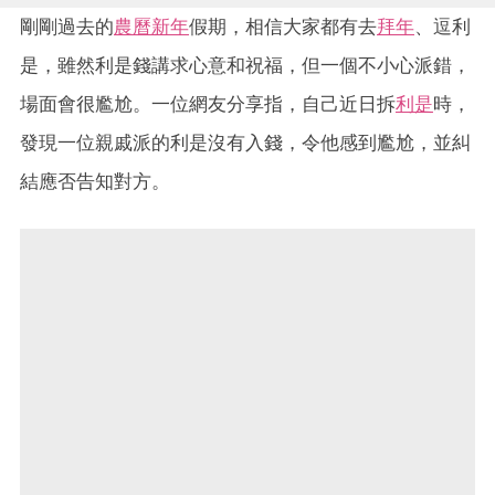
剛剛過去的
農曆新年
假期，相信大家都有去
拜年
、逗利
是，雖然利是錢講求心意和祝福，但一個不小心派錯，
場面會很尷尬。一位網友分享指，自己近日拆
利是
時，
發現一位親戚派的利是沒有入錢，令他感到尷尬，並糾
結應否告知對方。