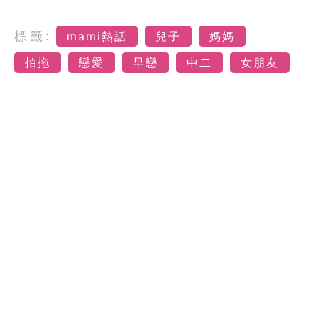
標籤:
mami熱話
兒子
媽媽
拍拖
戀愛
早戀
中二
女朋友