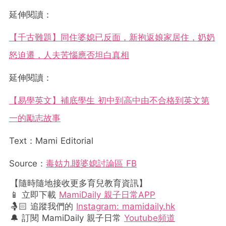
延伸閱讀：
【千古難題】同住婆媳已反面，新抱返娘家居住，奶奶
怒迫遷，人夫苦惱應否坦白真相
延伸閱讀：
【易學英文】補底學生 初中到高中由不合格到英文第
一的勵志故事
Text：Mami Editorial
Source：
毒姑九賤婆媳討論區 FB
【隨時隨地接收更多育兒教育資訊】
📱 立即下載
MamiDaily 親子日常APP
🤱🏻 追蹤我們的
Instagram: mamidaily.hk
🔔 訂閱 MamiDaily 親子日常
Youtube頻道