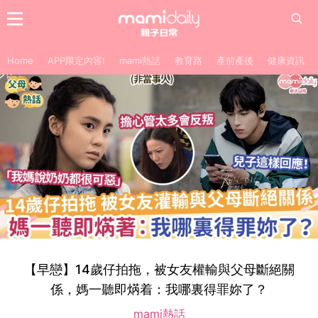
Home
APP限定內容!
mami熱話
教育路
產前產後
健康資訊
【早戀】14歲仔拍拖，被女友權輸與父母斷絕關
係，媽一聽即焫着：我哪裏得罪妳了？
mami熱話