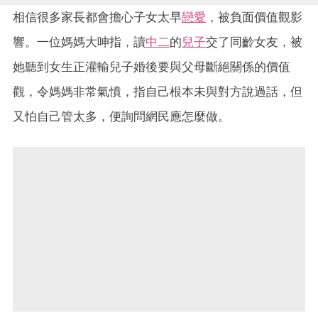
相信很多家長都會擔心子女太早
戀愛
，被負面價值觀影
響。一位媽媽大呻指，讀
中二
的
兒子
交了同齡女友，被
她聽到女生正灌輸兒子婚後要與父母斷絕關係的價值
觀，令媽媽非常氣憤，指自己根本未與對方說過話，但
又怕自己管太多，便詢問網民應怎麼做。