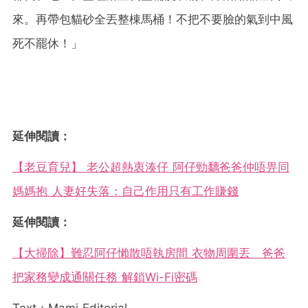
來。再帶包貓砂全丟整棟馬桶！不把不要臉的氣到中風
死不罷休！」
延伸閱讀：
【老豆育兒】 老公超熱衷湊仔 阿仔勁黐爸爸仲唔畀同
媽媽抱 人妻好失落：自己作用只有工作賺錢
延伸閱讀：
【大掃除】難忍阿仔懶散唔執房間 衣物周圍丟 爸爸
把家務變成通關任務 解鎖Wi-Fi密碼