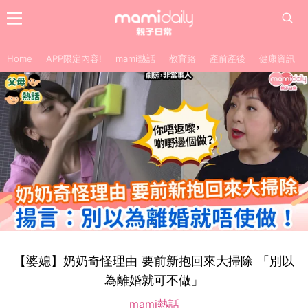
Home
APP限定內容!
mami熱話
教育路
產前產後
健康資訊
【婆媳】奶奶奇怪理由 要前新抱回來大掃除 「別以
為離婚就可不做」
mami熱話