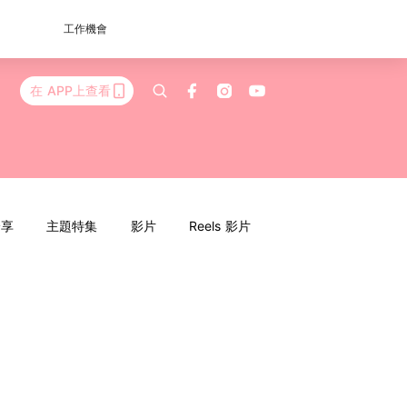
工作機會
在 APP上查看
分享
主題特集
影片
Reels 影片