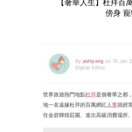
【奢華人生】杜拜百
傍身 
By
ashly.eng
on 10 Jan 
Digital Editor
世界旅遊熱門地點
杜拜
是個奢華之都
地一名遠嫁杜拜的百萬網紅
人妻
就經
住金碧輝煌莊園、進出高級消費場所