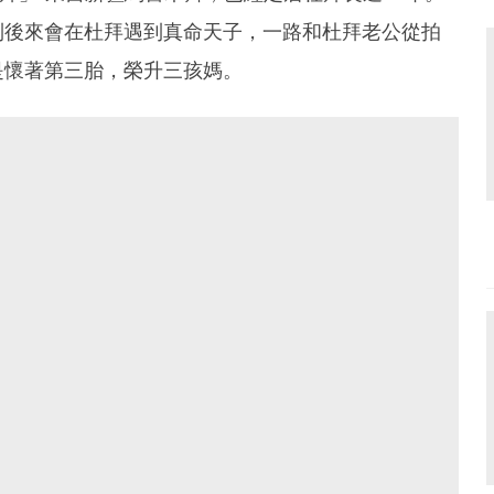
到後來會在杜拜遇到真命天子，一路和杜拜老公從拍
是懷著第三胎，榮升三孩媽。