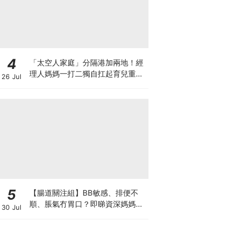
4
「太空人家庭」分隔港加兩地！經
理人媽媽一打二獨自扛起育兒重
26 Jul
擔！Stephanie｜經理人｜太空人
家庭｜職場媽媽
5
【腸道關注組】BB敏感、排便不
順、脹氣冇胃口？即睇資深媽媽分
30 Jul
享經驗之談 輕鬆解決湊B煩惱