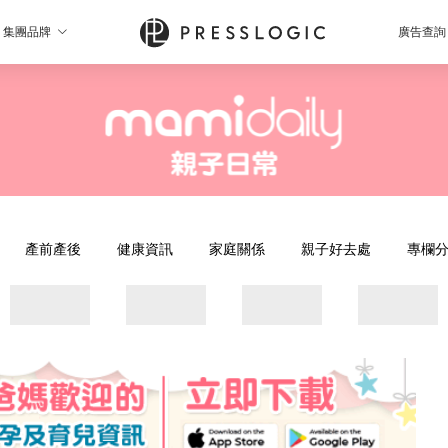
集團品牌
廣告查詢
產前產後
健康資訊
家庭關係
親子好去處
專欄