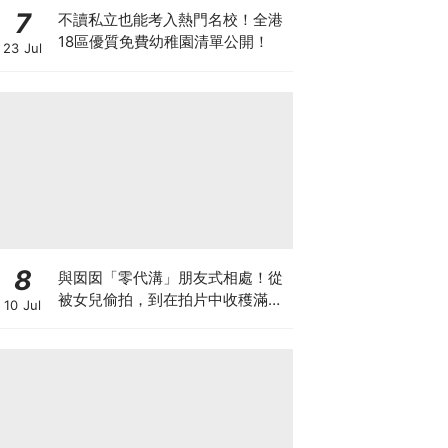
7
不讀私立也能考入熱門名校！全港
18區優質免費幼稚園清單公開！
23 Jul
8
與囡囡「零代溝」朋友式相處！從
被女兒偷拍，到在拍片中收穫滿足
10 Jul
感！VAL媽｜美如｜KOL媽媽