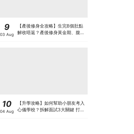
9
【產後修身全攻略】生完B個肚點
解收唔返？產後修身黃金期、腹直
03 Aug
肌分離、紮肚定做機一次睇
10
【升學攻略】如何幫助小朋友考入
心儀學校？拆解面試3大關鍵 打好
04 Aug
多元智能發展的營養基礎