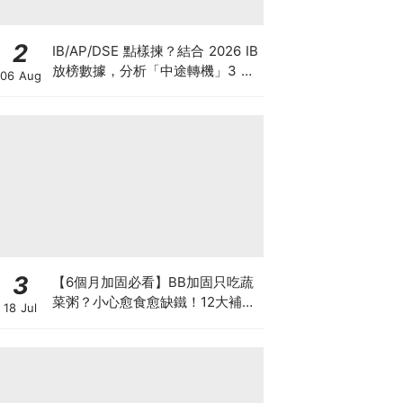
2
IB/AP/DSE 點樣揀？結合 2026 IB
放榜數據，分析「中途轉機」3 大
06 Aug
考慮！
3
【6個月加固必看】BB加固只吃蔬
菜粥？小心愈食愈缺鐵！12大補鐵
18 Jul
食材清單＋一星期食譜推薦