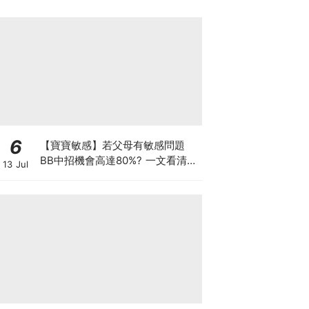
6
【寶寶敏感】若父母有敏感問題
BB中招機會高達80%? 一文看清預
13 Jul
防敏感關鍵因素！