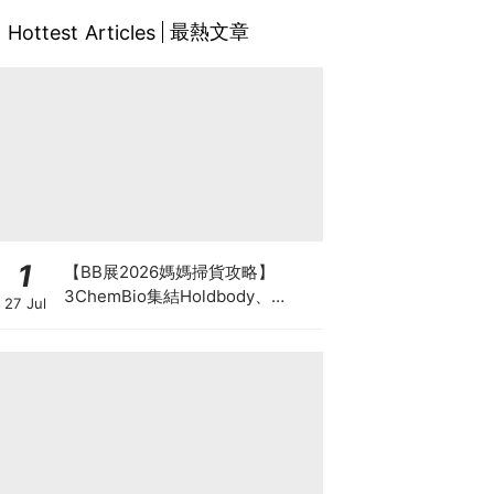
最熱文章
Hottest Articles
1
【BB展2026媽媽掃貨攻略】
3ChemBio集結Holdbody、
27 Jul
ProVen、森下仁丹、Return人氣
品牌激減！低至18折＋買3送1＋原
箱優惠低至65折