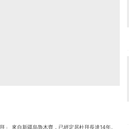
在迪拜」 來自新疆烏魯木齊，已經定居杜拜長達14年。