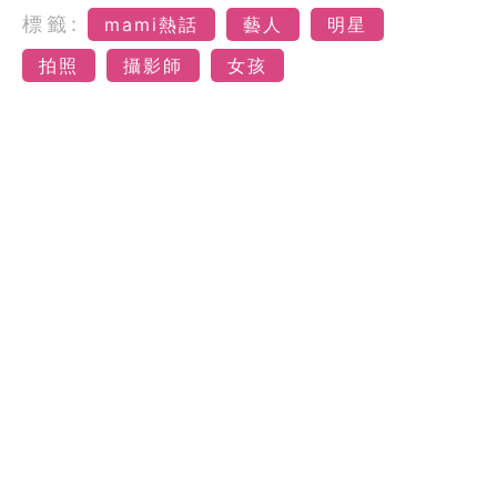
標籤:
mami熱話
藝人
明星
拍照
攝影師
女孩