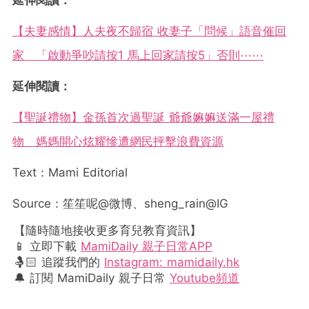
【夫妻感情】人夫夜不歸宿 收妻子「問候」語音催回
家 「啟動爭吵請按1 馬上回家請按5」否則⋯⋯
延伸閱讀：
【聖誕禮物】金孫首次過聖誕 爺爺嫲嫲送滿一屋禮
物 媽媽開心炫耀慘遭網民抨擊浪費資源
Text：Mami Editorial
Source：笙笙呢@微博、sheng_rain@IG
【隨時隨地接收更多育兒教育資訊】
📱 立即下載
MamiDaily 親子日常APP
🤱🏻 追蹤我們的
Instagram: mamidaily.hk
🔔 訂閱 MamiDaily 親子日常
Youtube頻道