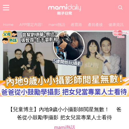
Home
APP限定內容!
mami熱話
教育路
產前產後
健康資訊
【兒童博主】內地9歲小小攝影師閲星無數！ 爸
爸從小鼓勵學攝影 把女兒當專業人士看待
mami熱話