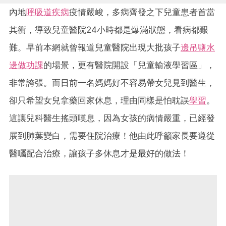
內地
呼吸道疾病
疫情嚴峻，多病齊發之下兒童患者首當
其衝，導致兒童醫院24小時都是爆滿狀態，看病都艱
難。早前本網就曾報道兒童醫院出現大批孩子
邊吊鹽水
邊做功課
的場景，更有醫院開設「兒童輸液學習區」，
非常誇張。而日前一名媽媽好不容易帶女兒見到醫生，
卻只希望女兒拿藥回家休息，理由同樣是怕耽誤
學習
。
這讓兒科醫生搖頭嘆息，因為女孩的病情嚴重，已經發
展到肺葉變白，需要住院治療！他由此呼籲家長要遵從
醫囑配合治療，讓孩子多休息才是最好的做法！