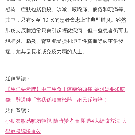
感染，症狀包括發燒、咳嗽、喉嚨痛、疲倦和頭痛等。
其中，只有5 至 10 %的患者會患上非典型肺炎。雖然
肺炎支原體通常只會引起輕微疾病，但一些患者仍可出
現肺炎、腦炎、腎功能受損和溶血性貧血等嚴重併發
症，尤其是長者或免疫力弱的人士。
延伸閱讀：
【生仔要考牌】中二生食止痛藥治頭痛 被阿媽要求賠
錢 難過呻「當我係讀書機器」網民斥離譜！
延伸閱讀：
小朋友敏感咳勿輕視 隨時變哮喘 即睇4大紓咳方法 大
學教授認證有效