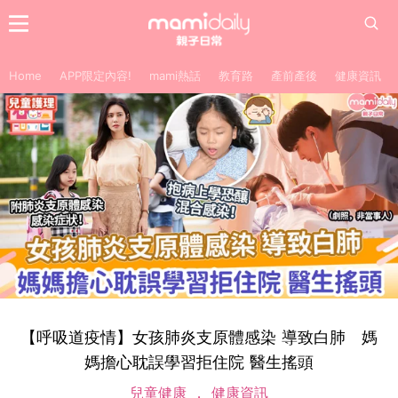
Home
APP限定內容!
mami熱話
教育路
產前產後
健康資訊
【呼吸道疫情】女孩肺炎支原體感染 導致白肺 媽
媽擔心耽誤學習拒住院 醫生搖頭
兒童健康
健康資訊