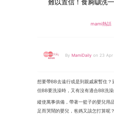
難以置信！食屙瞓洗一
mami熱話
By
MamiDaily
on 23 Apr
想要帶BB去遠行或是到親戚家暫住？
但BB要洗澡時，又有沒有適合BB洗
縱使萬事俱備，帶著一籃子的嬰兒用品
足而哭鬧的嬰兒，爸媽又該怎打算呢