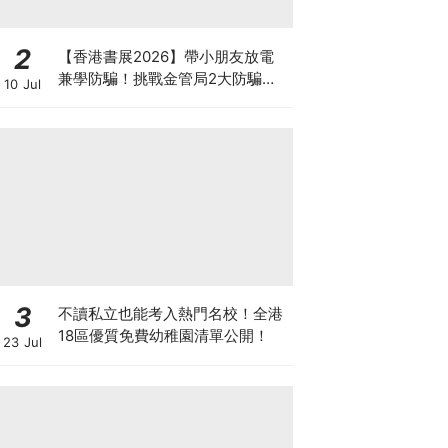
2
【香港書展2026】帶小朋友放電
兼學防騙！挑戰金管局2大防騙遊
10 Jul
戲、贏「嗱喳蕉」購物袋及多款驚
喜紀念品！
3
不讀私立也能考入熱門名校！全港
18區優質免費幼稚園清單公開！
23 Jul