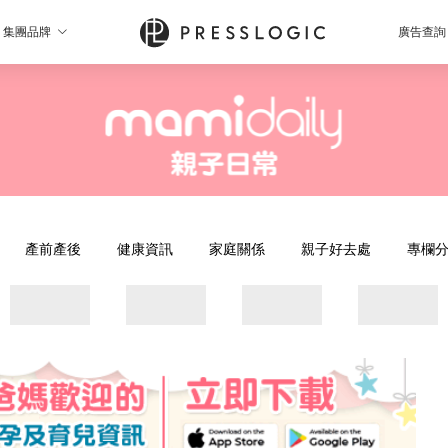
集團品牌
廣告查詢
產前產後
健康資訊
家庭關係
親子好去處
專欄