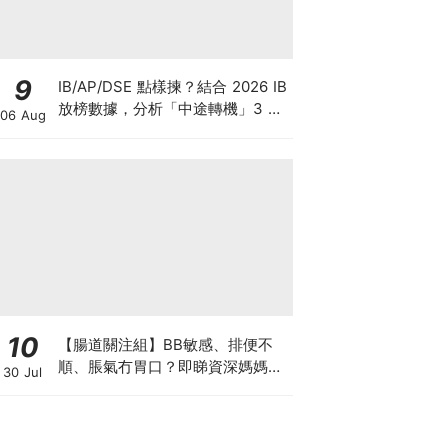
9
IB/AP/DSE 點樣揀？結合 2026 IB
放榜數據，分析「中途轉機」3 大
06 Aug
考慮！
10
【腸道關注組】BB敏感、排便不
順、脹氣冇胃口？即睇資深媽媽分
30 Jul
享經驗之談 輕鬆解決湊B煩惱