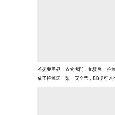
將嬰兒用品、衣物挪開，把嬰兒「搖
成了搖搖床，繫上安全帶，BB便可以