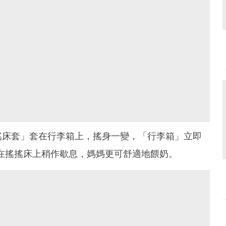
搖床套」套在行李箱上，搖身一變，「行李箱」立即
在搖搖床上稍作歇息，媽媽更可舒適地餵奶。