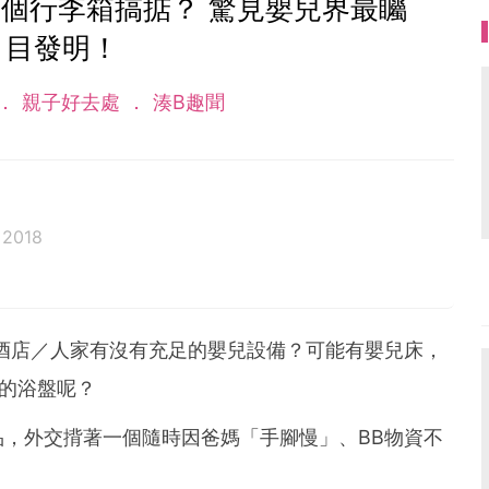
個行李箱搞掂？ 驚見嬰兒界最矚
目發明！
親子好去處
湊B趣聞
 2018
酒店／人家有沒有充足的嬰兒設備？可能有嬰兒床，
澡的浴盤呢？
，外交揹著一個隨時因爸媽「手腳慢」、BB物資不
？