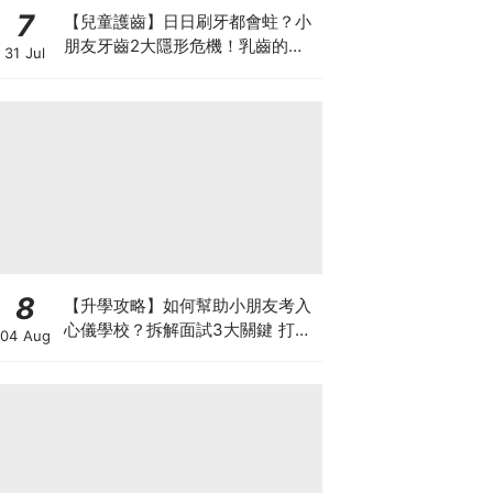
7
【兒童護齒】日日刷牙都會蛀？小
朋友牙齒2大隱形危機！乳齒的琺
31 Jul
瑯質比成人薄弱50%！選牙膏要睇
含氟量！
8
【升學攻略】如何幫助小朋友考入
心儀學校？拆解面試3大關鍵 打好
04 Aug
多元智能發展的營養基礎