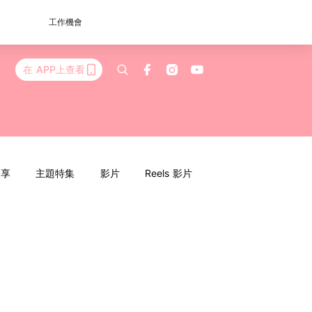
工作機會
在 APP上查看
分享
主題特集
影片
Reels 影片