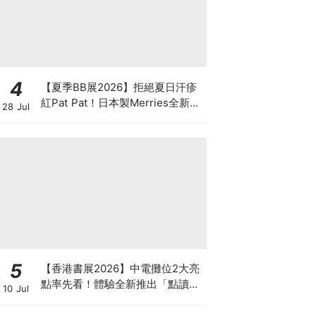
4
【夏季BB展2026】拒絕夏日汗疹
紅Pat Pat！日本製Merries全新超
28 Jul
吸安睡褲挑戰全晚零外漏 皇牌
First Premium系列買1送1！
5
【香港書展2026】中電攤位2大亮
點率先看！體驗全新推出「點讀故
10 Jul
事書」系列＋升級版《低碳城市規
劃師》電子桌遊