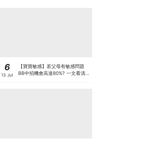
6
【寶寶敏感】若父母有敏感問題
BB中招機會高達80%? 一文看清預
13 Jul
防敏感關鍵因素！