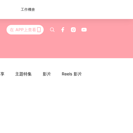
工作機會
在 APP上查看
分享
主題特集
影片
Reels 影片