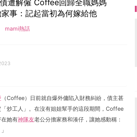
遭解僱 Coffee回歸全職媽媽
擔家事：記起當初為何嫁給他
mami熱話
2023
妤
（Coffee）日前就自爆外傭陷入財務糾紛，債主甚
「炒工人」。在沒有姐姐幫手的這段期間，Coffee
好在她有
神隊友
老公分擔家務和湊仔，讓她感動稱：
！」