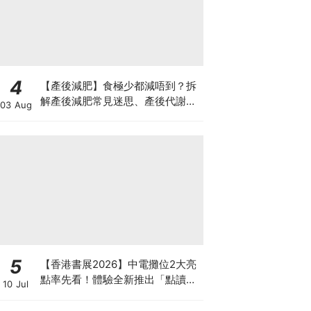
4
【產後減肥】食極少都減唔到？拆
解產後減肥常見迷思、產後代謝、
03 Aug
水腫原因＋淋巴引流、Onda Pro
修身攻略
5
【香港書展2026】中電攤位2大亮
點率先看！體驗全新推出「點讀故
10 Jul
事書」系列＋升級版《低碳城市規
劃師》電子桌遊