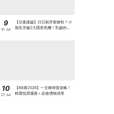
9
【兒童護齒】日日刷牙都會蛀？小
朋友牙齒2大隱形危機！乳齒的琺
31 Jul
瑯質比成人薄弱50%！選牙膏要睇
含氟量！
10
【BB展2026】一文睇掃貨攻略！
精選抵買優惠＋必搶禮物清單
27 Jul