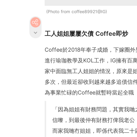
Photo from coffee89921@IG
工人姐姐屢屢欠債 Coffee即炒
Coffee於2018年奉子成婚，下嫁
進行瑜珈教學及KOL工作，IG擁有百
家中面臨無工人姐姐的情況，原來是
多次，但最近卻收到越來越多追債信
為事業忙碌的Coffee就暫時當起全
「因為姐姐有財務問題，其實我哋
信嚟，到最後仲有財務打俾我老公
而家我哋冇姐姐，即係代表我二十四小