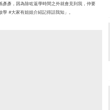
係彥彥，因為除咗返學時間之外就會見到我，仲要
放學 #大家有姐姐介紹記得話我知」。