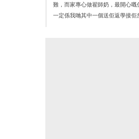
難，而家專心做翟師奶，最開心嘅
一定係我哋其中一個送佢返學接佢