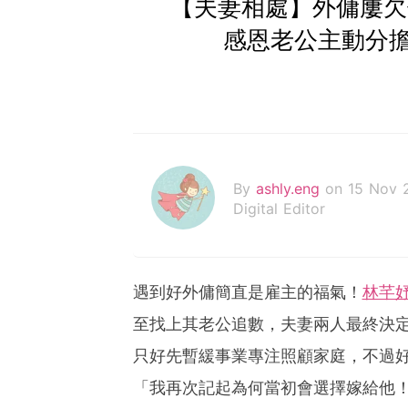
【夫妻相處】外傭屢欠債
感恩老公主動分
By
ashly.eng
on 15 Nov 
Digital Editor
遇到好外傭簡直是雇主的福氣！
林芊
至找上其老公追數，夫妻兩人最終決定
只好先暫緩事業專注照顧家庭，不過
「我再次記起為何當初會選擇嫁給他