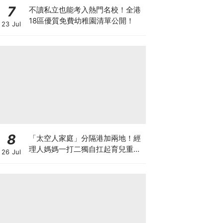
7
不讀私立也能考入熱門名校！全港
18區優質免費幼稚園清單公開！
23 Jul
8
「太空人家庭」分隔港加兩地！經
理人媽媽一打二獨自扛起育兒重
26 Jul
擔！Stephanie｜經理人｜太空人
家庭｜職場媽媽