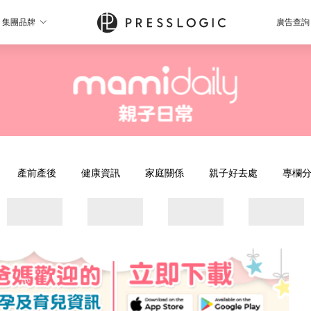
集團品牌
廣告查詢
產前產後
健康資訊
家庭關係
親子好去處
專欄