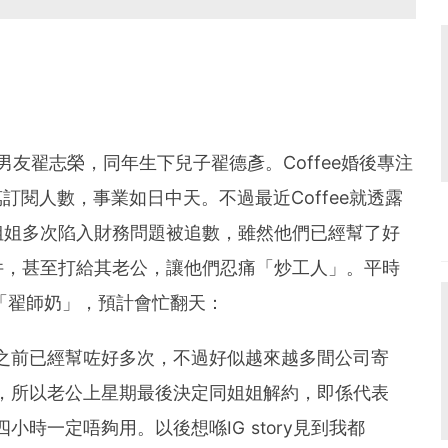
圈外男友翟志榮，同年生下兒子翟德彥。Coffee婚後專注
萬訂閱人數，事業如日中天。不過最近Coffee就透露
姐姐多次陷入財務問題被追數，雖然他們已經幫了好
件，甚至打給其老公，讓他們忍痛「炒工人」。平時
職「翟師奶」，預計會忙翻天：
之前已經幫咗好多次，不過好似越來越多間公司寄
，所以老公上星期最後決定同姐姐解約，即係代表
時一定唔夠用。以後想喺IG story見到我都