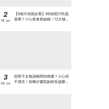
2
【6個月加固必看】BB加固只吃蔬
菜粥？小心愈食愈缺鐵！12大補鐵
18 Jul
食材清單＋一星期食譜推薦
3
想幫子女報讀兩間幼稚園？小心得
不償失！前喇沙書院副校長趙榮
08 Jul
德：先問自己能否解決這3大問
題！