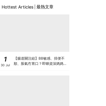
最熱文章
Hottest Articles
1
【腸道關注組】BB敏感、排便不
順、脹氣冇胃口？即睇資深媽媽分
30 Jul
享經驗之談 輕鬆解決湊B煩惱