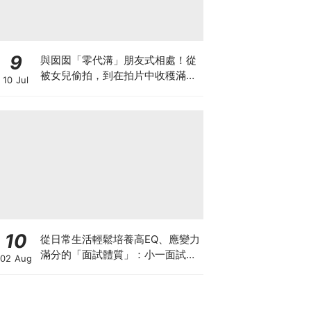
9
與囡囡「零代溝」朋友式相處！從
被女兒偷拍，到在拍片中收穫滿足
10 Jul
感！VAL媽｜美如｜KOL媽媽
10
從日常生活輕鬆培養高EQ、應變力
滿分的「面試體質」：小一面試最
02 Aug
強備戰指南