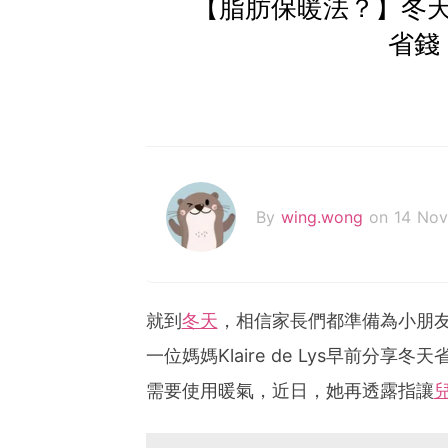
【脂肪保暖法？】冬
省錢
By
wing.wong
on 14 No
就到
冬天
，相信家長們都準備為小朋
一位媽媽Klaire de Lys早前分享冬天
需要使用暖氣，近日，她再透露指讓