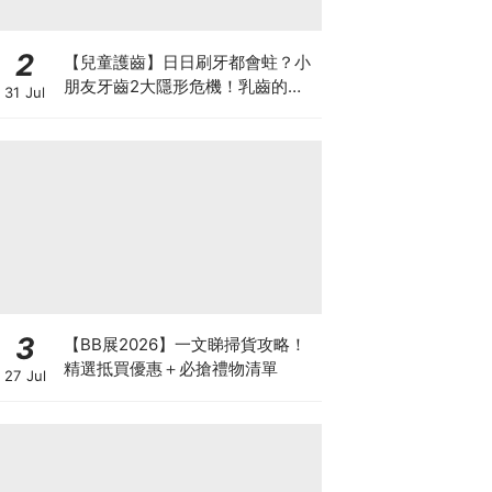
2
【兒童護齒】日日刷牙都會蛀？小
朋友牙齒2大隱形危機！乳齒的琺
31 Jul
瑯質比成人薄弱50%！選牙膏要睇
含氟量！
3
【BB展2026】一文睇掃貨攻略！
精選抵買優惠＋必搶禮物清單
27 Jul