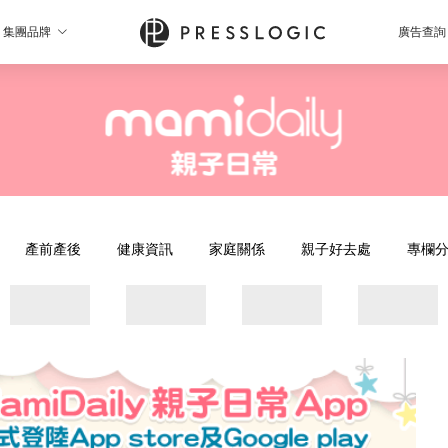
集團品牌
廣告查詢
產前產後
健康資訊
家庭關係
親子好去處
專欄