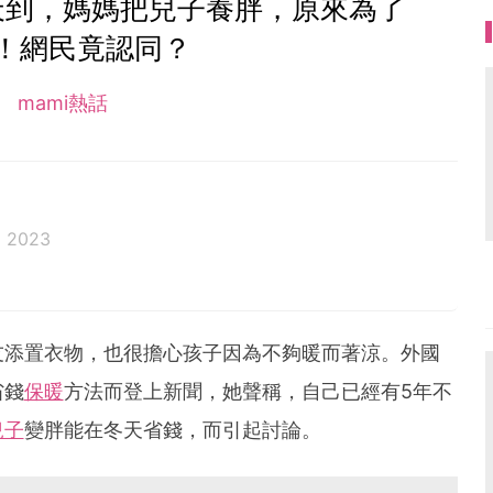
天到，媽媽把兒子養胖，原來為了
！網民竟認同？
mami熱話
v 2023
友添置衣物，也很擔心孩子因為不夠暖而著涼。外國
省錢
保暖
方法而登上新聞，她聲稱，自己已經有5年不
兒子
變胖能在冬天省錢，而引起討論。