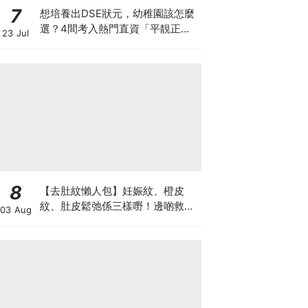
7
想培養出DSE狀元，幼稚園該怎麼
選？4間考入熱門直資「平靚正」
23 Jul
免費幼稚園！
8
【去肚紋懶人包】妊娠紋、橙皮
紋、肚皮鬆弛係三樣嘢！邊啲救得
03 Aug
返、邊啲只能淡化？