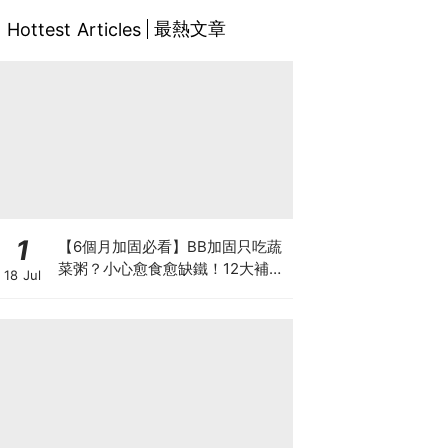
最熱文章
Hottest Articles
1
【6個月加固必看】BB加固只吃蔬
菜粥？小心愈食愈缺鐵！12大補鐵
18 Jul
食材清單＋一星期食譜推薦