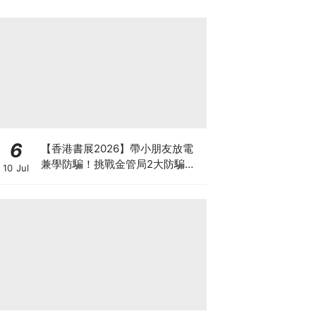
6
【香港書展2026】帶小朋友放電
兼學防騙！挑戰金管局2大防騙遊
10 Jul
戲、贏「嗱喳蕉」購物袋及多款驚
喜紀念品！