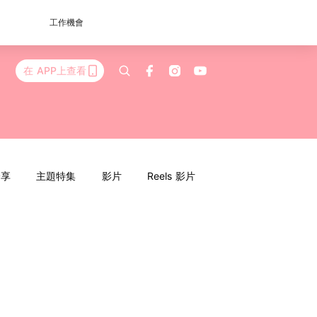
工作機會
在 APP上查看
分享
主題特集
影片
Reels 影片