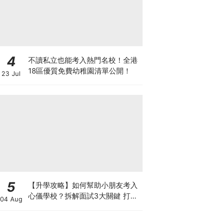
4
不讀私立也能考入熱門名校！全港
18區優質免費幼稚園清單公開！
23 Jul
5
【升學攻略】如何幫助小朋友考入
心儀學校？拆解面試3大關鍵 打好
04 Aug
多元智能發展的營養基礎