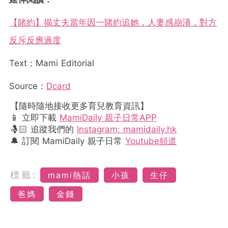
【賭約】揭丈夫當年因一賭約追她，人妻感崩潰，對方
反斥反應過度
Text：Mami Editorial
Source：
Dcard
【隨時隨地接收更多育兒教育資訊】
📱 立即下載
MamiDaily 親子日常APP
🤱🏻 追蹤我們的
Instagram: mamidaily.hk
🔔 訂閱 MamiDaily 親子日常
Youtube頻道
標籤:
mami熱話
小孩
生仔
爸媽
金錢