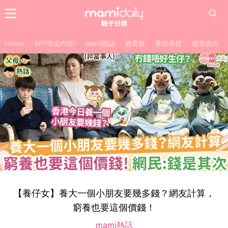
Home
APP限定內容!
mami熱話
教育路
產前產後
健康資訊
【養仔女】養大一個小朋友要幾多錢？網友計算，
窮養也要這個價錢！
mami熱話