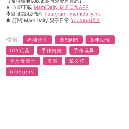
【隨時隨地接收更多育兒教育資訊】
📱 立即下載
MamiDaily 親子日常APP
🤱🏻 追蹤我們的
Instagram: mamidaily.hk
🔔 訂閱 MamiDaily 親子日常
Youtube頻道
標籤:
專欄分享
湊B趣聞
童年回憶
DIY玩具
手作媽媽
手作玩具
美少女戰士
美戰
紙公仔
bloggers