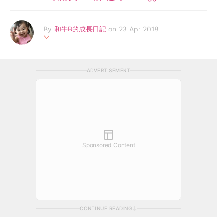
By
和牛B的成長日記
on 23 Apr 2018
在職媽媽分享我的日常育兒心得、假日最愛帶住和牛B四圍去玩分
享我嘅親子、放電好去處。亦鍾意做手作玩具、教材，我仲好鍾意
ADVERTISEMENT
煮嘢食同大家分享幼兒食譜。
FB Page：http://www.facebook.com/80smami/
Sponsored Content
CONTINUE READING