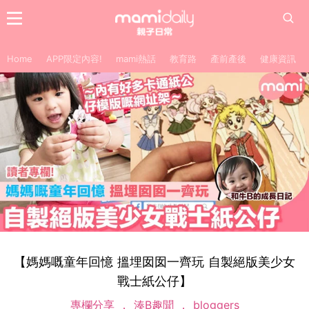
Home
APP限定內容!
mami熱話
教育路
產前產後
健康資訊
【媽媽嘅童年回憶 搵埋囡囡一齊玩 自製絕版美少女
戰士紙公仔】
專欄分享
湊B趣聞
bloggers