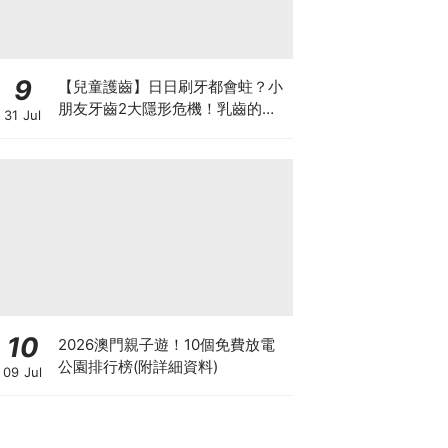
9
【兒童護齒】日日刷牙都會蛀？小
朋友牙齒2大隱形危機！乳齒的琺
31 Jul
瑯質比成人薄弱50%！選牙膏要睇
含氟量！
10
2026澳門親子遊！10個免費放電
公園排行榜(附詳細資料)
09 Jul