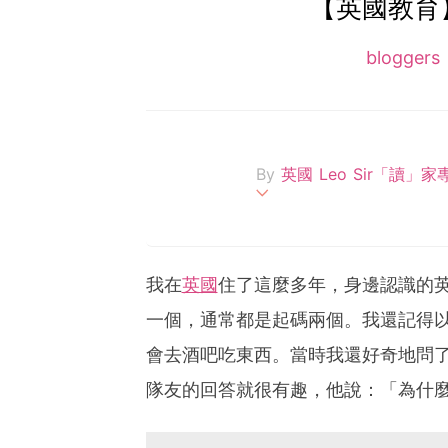
【英國教育
bloggers
By
英國 Leo Sir「讀」
Leo Sir 畢業於香港
國劍橋大學完成數學教育碩士
著名私立學校任教。在201
我在
英國
住了這麼多年，身邊認識的
育部宣傳片，在英國不同電
一個，通常都是起碼兩個。我還記得
小學教育專家。現為英國Leo 
訊，擅長分享各類型升學貼
會去酒吧吃東西。當時我還好奇地問
訣，到牛津劍橋兩大名校的
隊友的回答就很有趣，他說：「為什