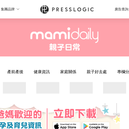
集團品牌
廣告查詢
產前產後
健康資訊
家庭關係
親子好去處
專欄