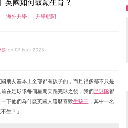
】英國如何鼓勵生育？
海外升學
升學顧問
家專題
on 07 Nov 2023
大學，其後在英國成功考取英國教師資格證（PGCE），並於英
。Leo Sir擁有近10年英國教學經驗，曾在在英國倫敦
7年，Leo Sir成為首位入選華人老師參與拍攝英國政府教
英國朋友基本上全部都有孩子的，而且很多都不只是
視頻道的廣告時段播放，被譽為英國華人圈內的英國中
以前在足球隊每個星期天踢完球之後，我們
足球隊
都
Tuition創辦人，Leo Sir掌握最新及全面的英國升學資
士，由英國中小學的選校心得，個別科目的難處及秘
了一下他們為什麼英國人這麼喜歡
生孩子
，其中一名
面試奧秘等。
麼不生？」