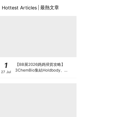
最熱文章
Hottest Articles
1
【BB展2026媽媽掃貨攻略】
3ChemBio集結Holdbody、
27 Jul
ProVen、森下仁丹、Return人氣
品牌激減！低至18折＋買3送1＋原
箱優惠低至65折