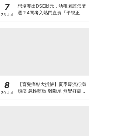
7
想培養出DSE狀元，幼稚園該怎麼
選？4間考入熱門直資「平靚正」
23 Jul
免費幼稚園！
8
【育兒痛點大拆解】夏季爆流行病
頑痰 急性咳敏 難斷尾 無覺好瞓？
30 Jul
中醫教路 一招踢走頑痰斷尾！