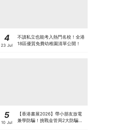
4
不讀私立也能考入熱門名校！全港
18區優質免費幼稚園清單公開！
23 Jul
5
【香港書展2026】帶小朋友放電
兼學防騙！挑戰金管局2大防騙遊
10 Jul
戲、贏「嗱喳蕉」購物袋及多款驚
喜紀念品！