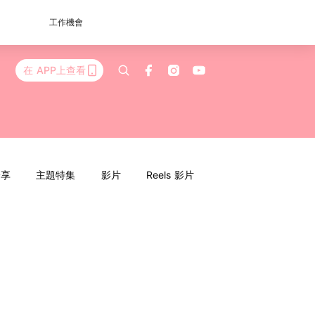
工作機會
在 APP上查看
分享
主題特集
影片
Reels 影片