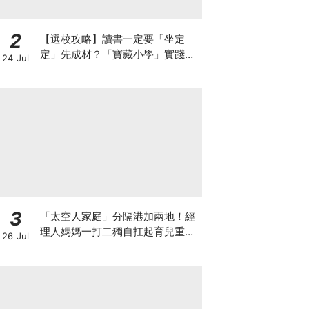
2
【選校攻略】讀書一定要「坐定
定」先成材？「寶藏小學」實踐動
24 Jul
靜循環激發孩子潛能
3
「太空人家庭」分隔港加兩地！經
理人媽媽一打二獨自扛起育兒重
26 Jul
擔！Stephanie｜經理人｜太空人
家庭｜職場媽媽