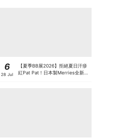
6
【夏季BB展2026】拒絕夏日汗疹
紅Pat Pat！日本製Merries全新超
28 Jul
吸安睡褲挑戰全晚零外漏 皇牌
First Premium系列買1送1！