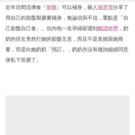
近年坊間流傳食「
胎盤
」可以補身，藝人
孫慧雪
分享了
用自己的胎盤製膠囊補身，無論信與不信，重點是「自
己胎盤自己食」。但內地一名孕婦卻遇到
離譜經歷
，奶
奶的侄女竟然打她的胎盤主意，而且不是直接跟她商
量，而是向她奶奶「預訂」，奶奶亦沒有徵詢媳婦同意
便私下答應了。