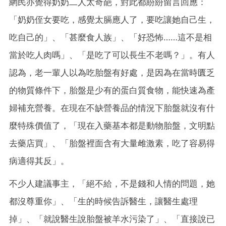
網民亦覺得奶奶二人太奇葩，對此都紛紛留言回應：
「奶奶侄女要吃，感覺太膈應人了，要吃讓她自己生，
吃自己的」、「甚麼食人族」、「好恐怖……這不是相
當於吃人肉嗎」、「是吃了可以長生不老嗎？」。有人
認為，老一輩人以為吃胎盤有好處，是因為在當時匱乏
的物質條件下，胎盤是少有的蛋白質食物，能快速為產
婦補充營養。在現在不缺營養品的情況下胎盤就沒有什
麼特殊價值了，「現在入藥基本都是動物胎盤，文明點
去藥店買」、「胎盤裡面含有大量雌激素，吃了容易得
病適得其反」。
不少人建議事主，「絕不給，不是錢和人情的問題，她
都沒尊重你」、「生的時候告訴醫生，讓醫生處理
掉」、「就說醫生說胎盤被羊水污染了」、「直接說已