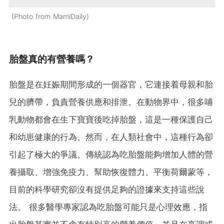
Photo from MamiDaily
胎盤真的有營養嗎？
胎
盤
是
在
妊
娠
期
間
形
成
的
一
個
器
官
，
它
連
接
着
母
親
和
胎
兒
的
臍
帶
，
負
責
營
養
供
應
和
排
泄
。
在動物界中，很多哺
乳動物都會在生下寶寶後吃掉胎盤，這是一種保護自己
和幼崽健康的行為。然而，在人類社會中，這種行為卻
引起了極大的爭議。傳統認為吃胎盤能夠增加人體的營
養攝取、增強免疫力、幫助恢復體力、平衡荷爾蒙等，
目前的科學研究卻沒有提供足夠的證據來支持這些說
法。 很多醫學專家認為吃胎盤可能只是心理效應，指