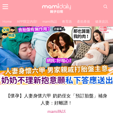
Home
APP限定內容!
mami熱話
教育路
產前產後
健康資訊
【懷孕】人妻身懷六甲 奶奶侄女「預訂胎盤」補身
人妻：好離譜！
mami熱話